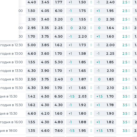
ня в 12:00
4.40
3.45
1.77
+1
1.50
-1
2.40
2.5
1
годня в 12:00
1.50
4.05
6.10
-1
1.75
+1
1.95
2.5
1
ня в 12:00
2.10
3.40
3.20
0
1.55
0
2.30
2.5
1
годня в 12:00
2.95
3.35
2.25
0
2.12
0
1.64
2.5
2
годня в 12:30
1.70
3.75
4.50
-1
2.20
+1
1.60
2.5
1
годня в 12:30
5.00
3.85
1.62
+1
1.73
-1
2.00
2.5
1
годня в 13:00
4.60
3.60
1.70
+1
1.58
-1
2.25
2.5
1
годня в 13:00
1.55
4.05
5.30
-1
1.85
+1
1.85
2.5
1
годня в 13:30
4.30
3.90
1.70
+1
1.65
-1
2.10
2.5
1
годня в 15:30
2.50
3.75
2.40
0
1.87
0
1.83
2.5
1
годня в 15:30
4.30
3.90
1.70
+1
1.65
-1
2.10
2.5
1
ня в 15:30
1.42
4.50
6.50
-1.5
2.03
+1.5
1.70
3.5
2
годня в 15:30
1.62
4.30
4.30
-1
1.92
+1
1.78
3.5
1
ня в 15:30
4.60
4.20
1.60
+1
1.80
-1
1.90
3.5
2
годня в 16:00
1.55
4.30
4.80
-1
1.88
+1
1.82
3.5
2
ня в 18:00
1.35
4.60
7.60
-1.5
1.95
+1.5
1.75
3.5
2