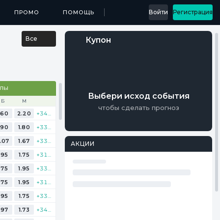
...
Войти
Регистрация
МЕДИА
ПРОМО
ПРИЛОЖЕНИЯ
ПОМОЩЬ
РЕЗУЛЬТАТЫ
Все
Купон
АЛЫ
Выбери исход события
Б
М
чтобы сделать прогноз
.60
2.20
+348
.90
1.80
+336
.07
1.67
+334
АКЦИИ
.95
1.75
+314
.75
1.95
+338
.75
1.95
+310
.95
1.75
+338
.97
1.73
+340