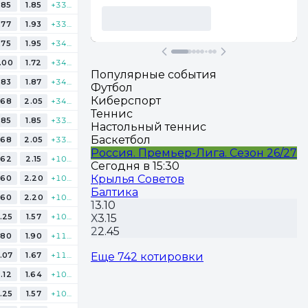
.85
1.85
+338
.77
1.93
+336
.75
1.95
+344
.00
1.72
+340
Популярные события
.83
1.87
+342
Футбол
Киберспорт
.68
2.05
+342
Теннис
.85
1.85
+338
Настольный теннис
Баскетбол
.68
2.05
+338
Россия. Премьер-Лига. Сезон 26/27
.62
2.15
+107
Сегодня в 15:30
Крылья Советов
.60
2.20
+107
Балтика
.60
2.20
+107
1
3.10
.25
1.57
+105
Х
3.15
2
2.45
.80
1.90
+113
.07
1.67
+113
Еще 742 котировки
.12
1.64
+109
.25
1.57
+105