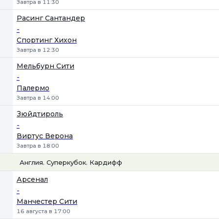
Завтра в 11:30
Расинг Сантандер
-
Спортинг Хихон
Завтра в 12:30
Мельбурн Сити
-
Палермо
Завтра в 14:00
Зюйдтироль
-
Виртус Верона
Завтра в 18:00
Англия. Суперкубок. Кардифф
1
Х
2
Арсенал
-
Манчестер Сити
16 августа в 17:00