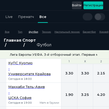
Войти
Регистрация
Live
Прематч
Все
Все
Топ
Футбол
Теннис
Настольный теннис
Баскетбол
Хоккей
Главная
Спорт
Футбол
Лига Европы УЕФА. 3-й отборочный этап. Первые матчи
1
1
Х
Х
2
2
КуПС Куопио
-
3.30
3.30
2.15
Университатя Крайова
Сегодня в 18:00
Маккаби Тель-Авив
-
1.90
3.25
4.20
ЦСКА София
Сегодня в 19:00
Матч в Грузии