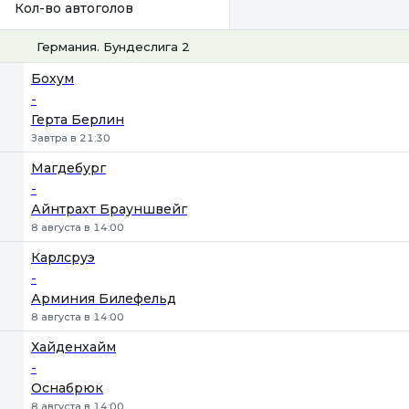
Кол-во автоголов
Германия. Бундеслига 2
1
Х
2
Бохум
-
Герта Берлин
Завтра в 21:30
Магдебург
-
Айнтрахт Брауншвейг
8 августа в 14:00
Карлсруэ
-
Арминия Билефельд
8 августа в 14:00
Хайденхайм
-
Оснабрюк
8 августа в 14:00