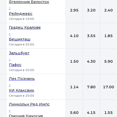
Ягеллония Белосток
-
2.95
3.20
2.40
Рейнджерс
Сегодня в 19:00
Градец Кралове
-
4.10
3.55
1.85
Бешикташ
Сегодня в 20:00
Зальцбург
-
1.50
4.30
5.90
Пафос
Сегодня в 20:00
Лех Познань
-
1.14
7.80
17.00
КИ Клаксвик
Сегодня в 20:00
Линкольн Ред Импс
-
5.60
4.15
1.55
Омония Никосия