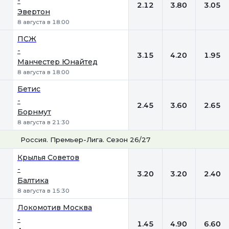
-
2.12
3.80
3.05
Эвертон
8 августа в 18:00
ПСЖ
-
3.15
4.20
1.95
Манчестер Юнайтед
8 августа в 18:00
Бетис
-
2.45
3.60
2.65
Борнмут
8 августа в 21:30
Россия. Премьер-Лига. Сезон 26/27
1
Х
2
Крылья Советов
-
3.20
3.20
2.40
Балтика
8 августа в 15:30
Локомотив Москва
-
1.45
4.90
6.60