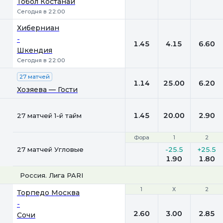
Тобол Костанай
Сегодня в 22:00
Хиберниан
-
1.45
4.15
6.60
Шкендия
Сегодня в 22:00
27 матчей
1.14
25.00
6.20
Хозяева — Гости
1.45
20.00
2.90
27 матчей 1-й тайм
Фора
Фора
1
1
2
2
27 матчей Угловые
-25.5
+25.5
1.90
1.80
Россия. Лига PARI
1
1
Х
Х
2
2
Торпедо Москва
-
2.60
3.00
2.85
Сочи