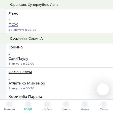
Франция. Суперкубок. Ланс
1
Х
2
Ланс
-
ПСЖ
16 августа в 21:45
Бразилия. Серия А
1
Х
2
Гремио
-
Сан-Паулу
8 августа в 22:00
Ремо Белем
-
Атлетико Минейро
9 августа в 00:30
Коритиба Парана
-
Шапекоенсе
Главная
Спорт
Кибер
Купон
Медиа
Меню
Главная
Спорт
Кибер
Купон
Медиа
Меню