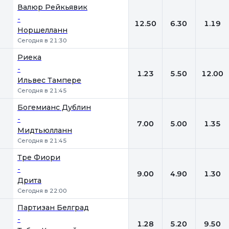
Валюр Рейкьявик
-
12.50
6.30
1.19
Норшелланн
Сегодня в 21:30
Риека
-
1.23
5.50
12.00
Ильвес Тампере
Сегодня в 21:45
Богемианс Дублин
-
7.00
5.00
1.35
Мидтьюлланн
Сегодня в 21:45
Тре Фиори
-
9.00
4.90
1.30
Дрита
Сегодня в 22:00
Партизан Белград
-
1.28
5.20
9.50