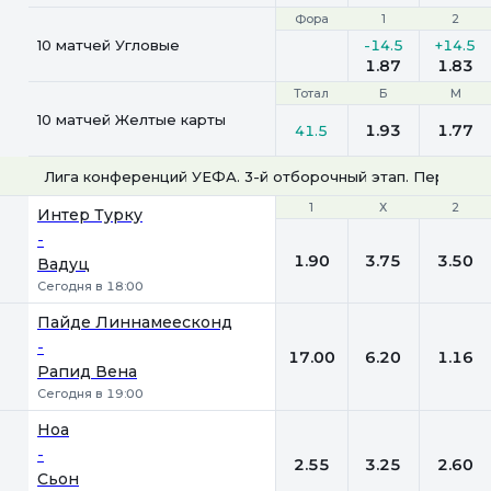
Фора
Фора
1
1
2
2
10 матчей Угловые
-14.5
+14.5
1.87
1.83
Тотал
Тотал
Б
Б
М
М
10 матчей Желтые карты
1.93
1.77
41.5
Лига конференций УЕФА. 3-й отборочный этап. Первые м
1
1
Х
Х
2
2
Интер Турку
-
1.90
3.75
3.50
Вадуц
Сегодня в 18:00
Пайде Линнамеесконд
-
17.00
6.20
1.16
Рапид Вена
Сегодня в 19:00
Ноа
-
2.55
3.25
2.60
Сьон