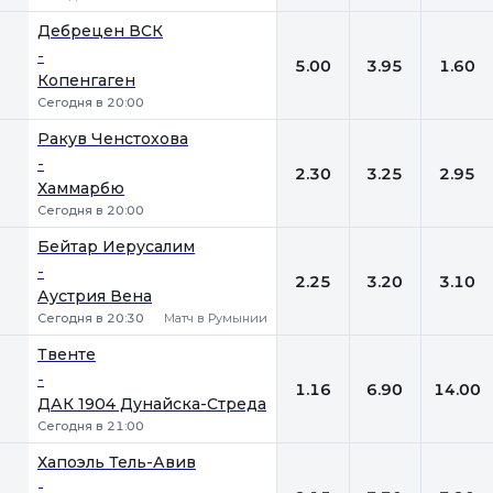
Дебрецен ВСК
-
5.00
3.95
1.60
Копенгаген
Сегодня в 20:00
Ракув Ченстохова
-
2.30
3.25
2.95
Хаммарбю
Сегодня в 20:00
Бейтар Иерусалим
-
2.25
3.20
3.10
Аустрия Вена
Сегодня в 20:30
Матч в Румынии
Твенте
-
1.16
6.90
14.00
ДАК 1904 Дунайска-Стреда
Сегодня в 21:00
Хапоэль Тель-Авив
-