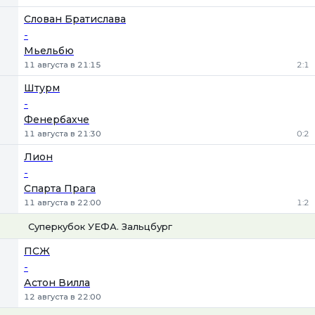
Слован Братислава
-
Мьельбю
11 августа в 21:15
2:1
Штурм
-
Фенербахче
11 августа в 21:30
0:2
Лион
-
Спарта Прага
11 августа в 22:00
1:2
Суперкубок УЕФА. Зальцбург
1
Х
2
ПСЖ
-
Астон Вилла
12 августа в 22:00