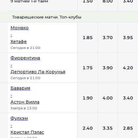
1.50
8.00
3.40
9 матчей 1-й тайм
Товарищеские матчи. Топ-клубы
1
Х
2
Монако
-
1.85
3.70
3.95
Хетафе
Сегодня в 21:00
Фиорентина
-
1.75
3.90
4.20
Депортиво Ла-Корунья
Сегодня в 21:00
Бавария
-
1.90
4.00
3.40
Астон Вилла
Завтра в 15:00
Фулхэм
-
2.40
3.35
2.85
Кристал Пэлас