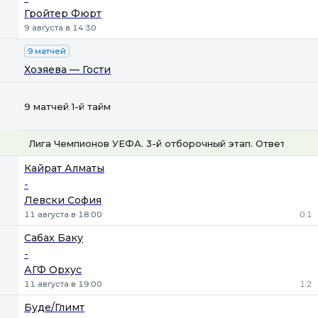
Гройтер Фюрт
9 августа в 14:30
9 матчей
Хозяева — Гости
9 матчей 1-й тайм
Лига Чемпионов УЕФА. 3-й отборочный этап. Ответные м
1
Х
2
Кайрат Алматы
-
Левски София
11 августа в 18:00
0:1
Сабах Баку
-
АГФ Орхус
11 августа в 19:00
1:2
Буде/Глимт