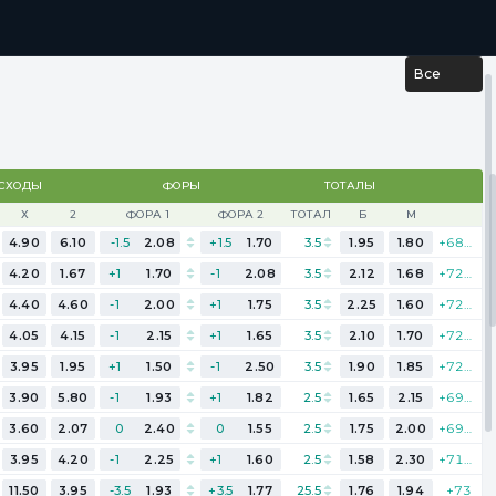
...
РЕЗУЛЬТАТЫ
Все
СХОДЫ
ФОРЫ
ТОТАЛЫ
Х
2
ФОРА 1
ФОРА 2
ТОТАЛ
Б
М
4.90
6.10
-1.5
2.08
+1.5
1.70
3.5
1.95
1.80
+682
4.20
1.67
+1
1.70
-1
2.08
3.5
2.12
1.68
+723
4.40
4.60
-1
2.00
+1
1.75
3.5
2.25
1.60
+720
4.05
4.15
-1
2.15
+1
1.65
3.5
2.10
1.70
+723
3.95
1.95
+1
1.50
-1
2.50
3.5
1.90
1.85
+726
3.90
5.80
-1
1.93
+1
1.82
2.5
1.65
2.15
+698
3.60
2.07
0
2.40
0
1.55
2.5
1.75
2.00
+699
3.95
4.20
-1
2.25
+1
1.60
2.5
1.58
2.30
+712
11.50
3.95
-3.5
1.93
+3.5
1.77
25.5
1.76
1.94
+73