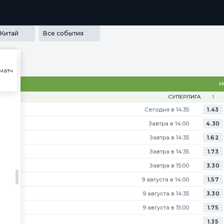
РАММА ЛОЯЛЬНОСТИ
SECRET
МЕДИА
ПРИЛОЖЕНИЯ
Китай
Все события
матч
2079
И
СУПЕРЛИГА
1
Сегодня в 14:35
1.43
Завтра в 14:00
4.30
Завтра в 14:35
1.62
Завтра в 14:35
1.73
Завтра в 15:00
3.30
9 августа в 14:00
1.57
9 августа в 14:35
3.30
9 августа в 15:00
1.75
1.35