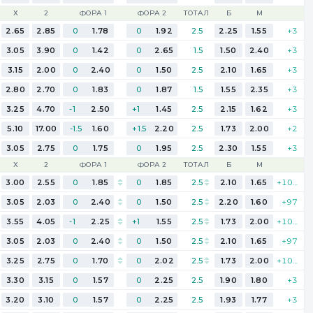
Х
2
ФОРА 1
ФОРА 2
ТОТАЛ
Б
М
2.65
2.85
0
1.78
0
1.92
2.5
2.25
1.55
+3
3.05
3.90
0
1.42
0
2.65
1.5
1.50
2.40
+3
3.15
2.00
0
2.40
0
1.50
2.5
2.10
1.65
+3
2.80
2.70
0
1.83
0
1.87
1.5
1.55
2.35
+3
3.25
4.70
-1
2.50
+1
1.45
2.5
2.15
1.62
+3
5.10
17.00
-1.5
1.60
+1.5
2.20
2.5
1.73
2.00
+2
3.05
2.75
0
1.75
0
1.95
2.5
2.30
1.55
+3
Х
2
ФОРА 1
ФОРА 2
ТОТАЛ
Б
М
3.00
2.55
0
1.85
0
1.85
2.5
2.10
1.65
+101
3.05
2.03
0
2.40
0
1.50
2.5
2.20
1.60
+97
3.55
4.05
-1
2.25
+1
1.55
2.5
1.73
2.00
+105
3.05
2.03
0
2.40
0
1.50
2.5
2.10
1.65
+97
3.25
2.75
0
1.70
0
2.02
2.5
1.73
2.00
+105
3.30
3.15
0
1.57
0
2.25
2.5
1.90
1.80
+3
3.20
3.10
0
1.57
0
2.25
2.5
1.93
1.77
+3