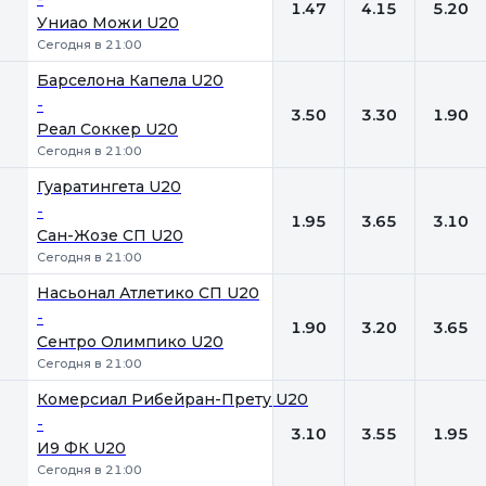
1.47
4.15
5.20
Униао Можи U20
Сегодня в 21:00
Барселона Капела U20
-
3.50
3.30
1.90
Реал Соккер U20
Сегодня в 21:00
Гуаратингета U20
-
1.95
3.65
3.10
Сан-Жозе СП U20
Сегодня в 21:00
Насьонал Атлетико СП U20
-
1.90
3.20
3.65
Сентро Олимпико U20
Сегодня в 21:00
Комерсиал Рибейран-Прету U20
-
3.10
3.55
1.95
И9 ФК U20
Сегодня в 21:00