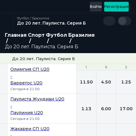
Войти
Регистрация
Футбол / Бразилия
До 20 лет. Паулиста. Серия Б
Главная
Спорт
Футбол
Бразилия
До 20 лет. Паулиста. Серия Б
До 20 лет. Паулиста. Серия Б
1
1
Х
Х
2
2
Олимпия СП U20
-
11.50
4.50
1.25
Барретос U20
Сегодня в 21:00
Паулиста Жундиаи U20
-
1.13
6.00
17.00
Паулиния U20
Сегодня в 21:00
Жакареи СП U20
-