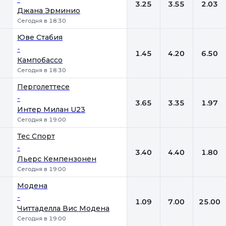
3.25
3.55
2.03
Джана Эрминио
Сегодня в 18:30
Юве Стабия
-
1.45
4.20
6.50
Кампобассо
Сегодня в 18:30
Перголеттесе
-
3.65
3.35
1.97
Интер Милан U23
Сегодня в 19:00
Тес Спорт
-
3.40
4.40
1.80
Льерс Кемпензонен
Сегодня в 19:00
Модена
-
1.09
7.00
25.00
Читтаделла Вис Модена
Сегодня в 19:00