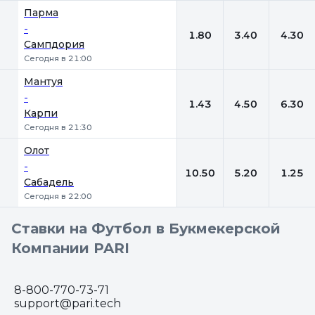
Парма
-
1.80
3.40
4.30
Сампдория
Сегодня в 21:00
Мантуя
-
1.43
4.50
6.30
Карпи
Сегодня в 21:30
Олот
-
10.50
5.20
1.25
Сабадель
Сегодня в 22:00
Ставки на Футбол в Букмекерской
Компании PARI
8-800-770-73-71
support@pari.tech