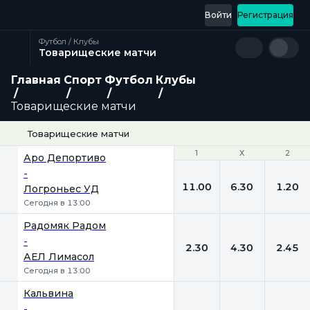
Войти
Регистрация
Футбол / Клубы
Товарищеские матчи
Главная
Спорт
Футбол
Клубы
Товарищеские матчи
Товарищеские матчи
1
1
Х
Х
2
2
Аро Депортиво
-
11.00
6.30
1.20
Логроньес УД
Сегодня в 13:00
Радомяк Радом
-
2.30
4.30
2.45
АЕЛ Лимасол
Сегодня в 13:00
Кальвина
-