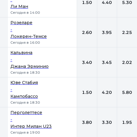
1.50
4.40
5.30
Ли Ман
Сегодня в 14:00
Розеларе
-
2.60
3.95
2.25
Локерен-Темсе
Сегодня в 16:00
Кальвина
-
3.40
3.45
2.02
Джана Эрминио
Сегодня в 18:30
Юве Стабия
-
1.50
4.20
5.80
Кампобассо
Сегодня в 18:30
Перголеттесе
-
3.80
3.30
1.95
Интер Милан U23
Сегодня в 19:00