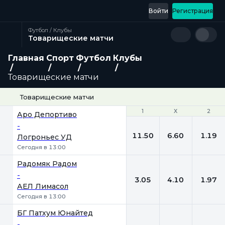
Войти
Регистрация
Футбол / Клубы
Товарищеские матчи
Главная
Спорт
Футбол
Клубы
Товарищеские матчи
Товарищеские матчи
1
1
Х
Х
2
2
Аро Депортиво
-
11.50
6.60
1.19
Логроньес УД
Сегодня в 13:00
Радомяк Радом
-
3.05
4.10
1.97
АЕЛ Лимасол
Сегодня в 13:00
БГ Патхум Юнайтед
-