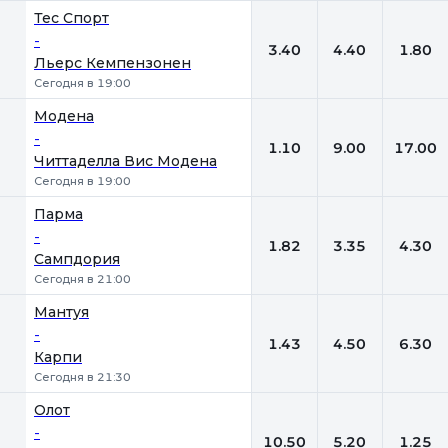
Тес Спорт
-
3.40
4.40
1.80
Льерс Кемпензонен
Сегодня в 19:00
Модена
-
1.10
9.00
17.00
Читтаделла Вис Модена
Сегодня в 19:00
Парма
-
1.82
3.35
4.30
Сампдория
Сегодня в 21:00
Мантуя
-
1.43
4.50
6.30
Карпи
Сегодня в 21:30
Олот
-
10.50
5.20
1.25