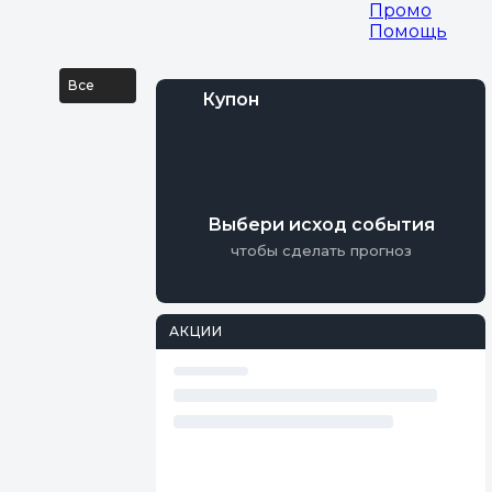
езультаты
...
Промо
Помощь
Все
Купон
Войти
Регистрация
Выбери исход события
чтобы сделать прогноз
АКЦИИ