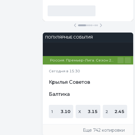
ПОПУЛЯРНЫЕ СОБЫТИЯ
Футбол
Киберспорт
Теннис
Настольный теннис
Баскетбол
Россия. Премьер-Лига. Сезон 26/27
Сегодня в 15:30
Крылья Советов
Балтика
3.10
3.15
2.45
1
Х
2
Еще 742 котировки