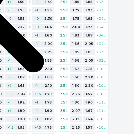
7
+1
1.50
-1
2.40
2.5
1.85
1.85
+338
0
-1
1.75
+1
1.95
2.5
1.77
1.93
+336
0
0
1.55
0
2.30
2.5
1.75
1.95
+344
5
0
2.12
0
1.64
2.5
2.00
1.72
+340
0
-1
2.20
+1
1.60
2.5
1.83
1.87
+342
2
+1
1.73
-1
2.00
2.5
1.68
2.05
+342
0
+1
1.58
-1
2.25
2.5
1.85
1.85
+338
0
-1
1.85
+1
1.85
2.5
1.68
2.05
+338
0
+1
1.65
-1
2.10
2.5
1.62
2.15
+107
40
0
1.87
0
1.83
2.5
1.60
2.20
+107
0
+1
1.65
-1
2.10
2.5
1.60
2.20
+107
0
-1.5
2.03
+1.5
1.70
3.5
2.25
1.57
+105
0
-1
1.92
+1
1.78
3.5
1.80
1.90
+113
0
+1
1.80
-1
1.90
3.5
2.07
1.67
+113
80
-1
1.88
+1
1.82
3.5
2.12
1.64
+109
0
-1.5
1.95
+1.5
1.75
3.5
2.25
1.57
+105