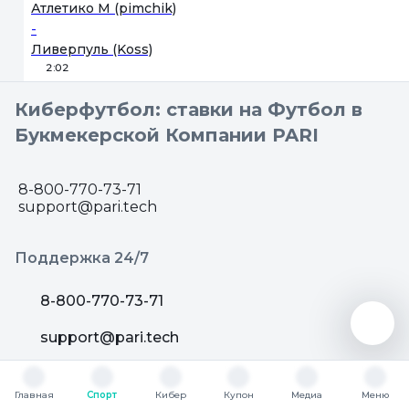
Атлетико М (pimchik)
-
Ливерпуль (Koss)
2:02
Киберфутбол: ставки на Футбол в
Букмекерской Компании PARI
8-800-770-73-71
support@pari.tech
Поддержка 24/7
8-800-770-73-71
support@pari.tech
ВКонтакте
Главная
Спорт
Кибер
Купон
Медиа
Меню
Главная
Спорт
Кибер
Купон
Медиа
Меню