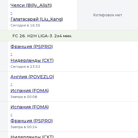
Челси (Billy_Alish)
-
Котировок нет
Галатасарай (Liu_Kang)
Сегодня в 16:35
FC 26. H2H LIGA-3. 2x4 мин.
1
Х
2
Франция (PSPRO)
-
Нидерланды (CXT)
Сегодня в 23:52
Англия (POVEZLO)
-
Испания (FOMA)
Завтра в 00:08
Испания (FOMA)
-
Франция (PSPRO)
Завтра в 00:24
Нидерланды (CXT)