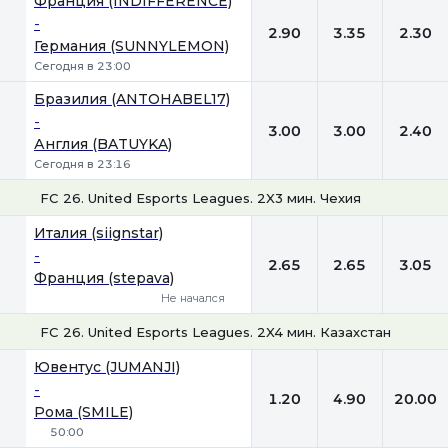
Франция (INDIFFERENCE)
-
2.90
3.35
2.30
Германия (SUNNYLEMON)
Сегодня в 23:00
Бразилия (ANTOHABEL17)
-
3.00
3.00
2.40
Англия (BATUYKA)
Сегодня в 23:16
FC 26. United Esports Leagues. 2X3 мин. Чехия
1
Х
2
Италия (siignstar)
-
2.65
2.65
3.05
Франция (stepava)
Не начался
FC 26. United Esports Leagues. 2X4 мин. Казахстан
1
Х
2
Ювентус (JUMANJI)
-
1.20
4.90
20.00
Рома (SMILE)
50:00