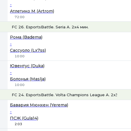
-
Атлетико М (Artrom)
72:00
FC 26. EsportsBattle. Seria A. 2x4 мин.
1
Х
2
Рома (Badema)
-
Сассуоло (Lx7ss)
10:00
Ювентус (Duka)
-
Болонья (Maslja)
10:00
FC 24. EsportsBattle. Volta Champions League A. 2x3 мин.
1
Х
2
Бавария Мюнхен (Yerema)
-
ПСЖ (Gula14)
2:03