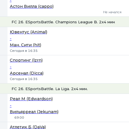
Астон Вилла (cappo)
Не начался
FC 26. ESportsBattle. Champions League B. 2x4 мин.
Ювентус (Animal)
-
Ман. Сити (hit)
Сегодня в 16:35
Спортинг (lzrn)
-
Арсенал (Dicca)
Сегодня в 16:35
FC 26. ESportsBattle. La Liga. 2x4 мин.
1
Х
2
Реал М (Edwardson)
-
Вильярреал (Jekunam)
69:00
Тотал
Б
М
Атлетик Б (DaVa)