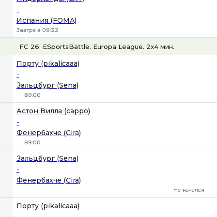
-
Испания (FOMA)
Завтра в 09:32
FC 26. ESportsBattle. Europa League. 2x4 мин.
Порту (pikalicaaa)
-
Зальцбург (Sena)
89:00
Астон Вилла (cappo)
-
Фенербахче (Cira)
89:00
1
Х
2
Зальцбург (Sena)
-
Фенербахче (Cira)
Не начался
Порту (pikalicaaa)
-