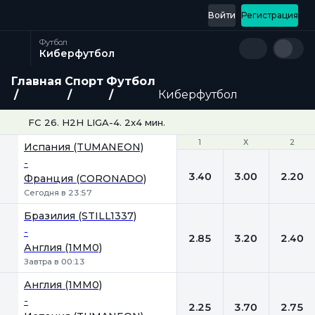
Войти
Регистрация
Футбол
Киберфутбол
Главная
Спорт
Футбол
Киберфутбол
FC 26. H2H LIGA-4. 2x4 мин.
1
1
Х
Х
2
2
Испания (TUMANEON)
-
3.40
3.00
2.20
Франция (CORONADO)
Сегодня в 23:57
Бразилия (STILL1337)
-
2.85
3.20
2.40
Англия (1MM0)
Завтра в 00:13
Англия (1MM0)
-
2.25
3.70
2.75