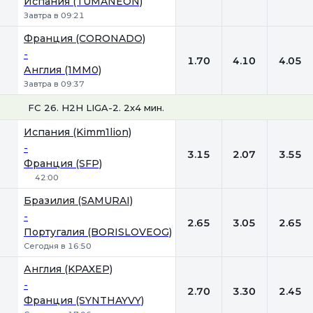
Испания (TUMANEON)
Завтра в 09:21
Франция (CORONADO)
-
1.70
4.10
4.05
Англия (1MM0)
Завтра в 09:37
FC 26. H2H LIGA-2. 2x4 мин.
1
Х
2
Испания (Kimm1lion)
-
3.15
2.07
3.55
Франция (SFP)
42:00
Бразилия (SAMURAI)
-
2.65
3.05
2.65
Португалия (BORISLOVEOG)
Сегодня в 16:50
Англия (KPAXEP)
-
2.70
3.30
2.45
Франция (SYNTHAYVY)