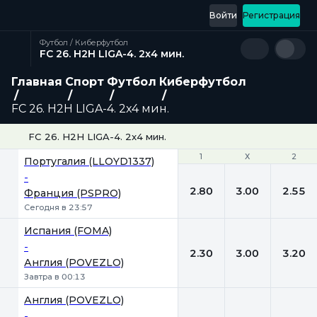
Войти
Регистрация
Футбол / Киберфутбол
FC 26. H2H LIGA-4. 2x4 мин.
Главная
Спорт
Футбол
Киберфутбол
FC 26. H2H LIGA-4. 2x4 мин.
FC 26. H2H LIGA-4. 2x4 мин.
1
1
Х
Х
2
2
Португалия (LLOYD1337)
-
2.80
3.00
2.55
Франция (PSPRO)
Сегодня в 23:57
Испания (FOMA)
-
2.30
3.00
3.20
Англия (POVEZLO)
Завтра в 00:13
Англия (POVEZLO)
-