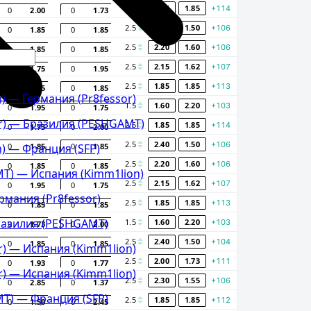
2.5
1.85
1.85
+114
0
2.00
0
1.73
2.5
2.40
1.50
+106
0
1.85
0
1.85
2.5
2.20
1.60
+106
0
1.85
0
1.85
2.5
2.15
1.62
+107
0
1.75
0
1.95
2.5
1.85
1.85
+113
0
1.85
0
1.85
) — Германия (Pr8fessor)
1.5
1.60
2.20
+103
0
1.95
0
1.75
or) — Бразилия (PESHGAMT)
2.5
1.85
1.85
+114
0
1.73
0
2.00
2.5
2.40
1.50
+106
0
1.85
0
1.85
) — Франция (SFP)
2.5
2.20
1.60
+106
0
1.85
0
1.85
T) — Испания (Kimm1lion)
2.5
2.15
1.62
+107
0
1.95
0
1.75
рмания (Pr8fessor)
2.5
1.85
1.85
+113
0
1.85
0
1.85
разилия (PESHGAMT)
1.5
1.60
2.20
+103
0
1.73
0
2.00
2.5
2.40
1.50
+104
0
1.85
0
1.85
r) — Испания (Kimm1lion)
2.5
2.00
1.73
+111
0
1.93
0
1.77
r) — Испания (Kimm1lion)
2.5
2.30
1.55
+106
0
2.85
0
1.37
T) — Франция (SFP)
2.5
1.85
1.85
+112
0
1.50
0
2.45