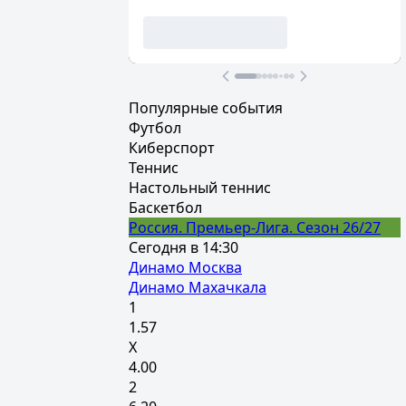
Популярные события
Футбол
Киберспорт
Теннис
Настольный теннис
Баскетбол
Россия. Премьер-Лига. Сезон 26/27
Сегодня в 14:30
Динамо Москва
Динамо Махачкала
1
1.57
Х
4.00
2