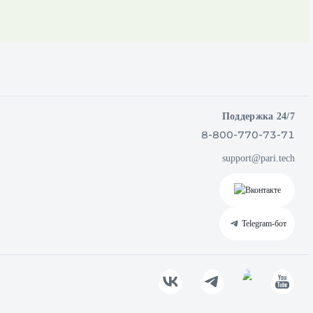
Поддержка 24/7
8-800-770-73-71
support@pari.tech
Вконтакте
Telegram‑бот