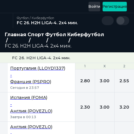
Войти
Регистрация
Футбол / Киберфутбол
FC 26. H2H LIGA-4. 2x4 мин.
Главная
Спорт
Футбол
Киберфутбол
FC 26. H2H LIGA-4. 2x4 мин.
FC 26. H2H LIGA-4. 2x4 мин.
1
1
Х
Х
2
2
Португалия (LLOYD1337)
-
2.80
3.00
2.55
Франция (PSPRO)
Сегодня в 23:57
Испания (FOMA)
-
2.30
3.00
3.20
Англия (POVEZLO)
Завтра в 00:13
Англия (POVEZLO)
-