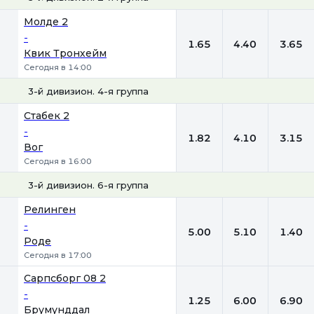
1
Х
2
Молде 2
-
1.65
4.40
3.65
Квик Тронхейм
Сегодня в 14:00
3-й дивизион. 4-я группа
1
Х
2
Стабек 2
-
1.82
4.10
3.15
Вог
Сегодня в 16:00
3-й дивизион. 6-я группа
1
Х
2
Релинген
-
5.00
5.10
1.40
Роде
Сегодня в 17:00
Сарпсборг 08 2
-
1.25
6.00
6.90
Брумунддал