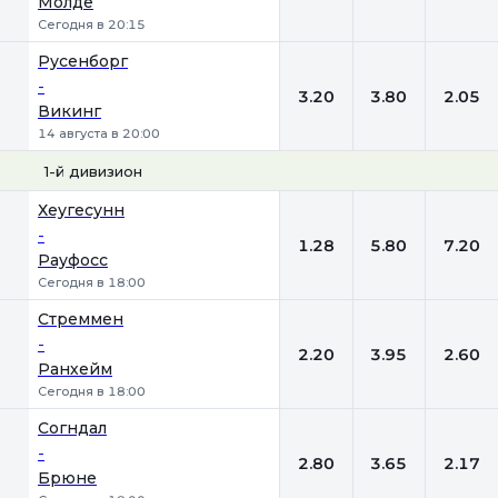
Молде
Сегодня в 20:15
Русенборг
-
3.20
3.80
2.05
Викинг
14 августа в 20:00
1-й дивизион
1
Х
2
Хеугесунн
-
1.28
5.80
7.20
Рауфосс
Сегодня в 18:00
Стреммен
-
2.20
3.95
2.60
Ранхейм
Сегодня в 18:00
Согндал
-
2.80
3.65
2.17
Брюне