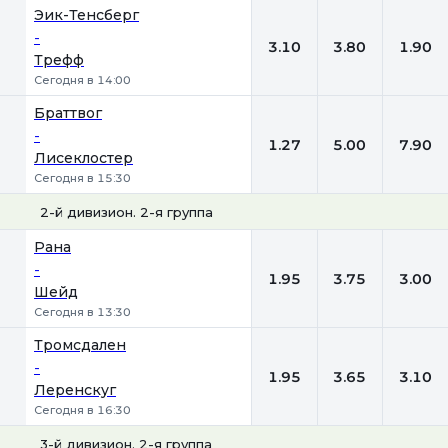
1
Х
2
Эик-Тенсберг
-
3.10
3.80
1.90
Трефф
Сегодня в 14:00
Браттвог
-
1.27
5.00
7.90
Лисеклостер
Сегодня в 15:30
2-й дивизион. 2-я группа
1
Х
2
Рана
-
1.95
3.75
3.00
Шейд
Сегодня в 13:30
Тромсдален
-
1.95
3.65
3.10
Леренскуг
Сегодня в 16:30
3-й дивизион. 2-я группа