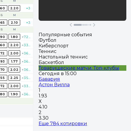
Б
М
.60
2.20
+3
Участвовать
Б
М
.65
2.10
+3
Б
М
Популярные события
.90
1.80
+726
Футбол
.60
2.20
+334
Киберспорт
Теннис
.72
2.00
+366
Настольный теннис
.93
1.77
+368
Баскетбол
Товарищеские матчи. Топ-клубы
.70
2.02
+368
Сегодня в 15:00
.55
2.25
+352
Бавария
Астон Вилла
.72
2.00
+330
1
.80
1.90
+362
1.93
Х
4.10
2
3.30
Еще 784 котировки