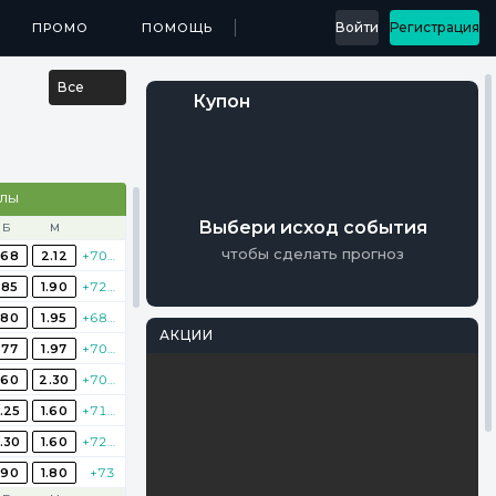
...
Войти
Регистрация
МЕДИА
ПРОМО
ПРИЛОЖЕНИЯ
ПОМОЩЬ
РЕЗУЛЬТАТЫ
Все
Купон
АЛЫ
Выбери исход события
Б
М
чтобы сделать прогноз
.68
2.12
+706
.85
1.90
+722
.80
1.95
+682
АКЦИИ
.77
1.97
+700
Перейти
PARI
.60
2.30
+706
Фрибеты на
.25
1.60
+715
Мастерс
.30
1.60
+725
Осталось 17 Дней
.90
1.80
+73