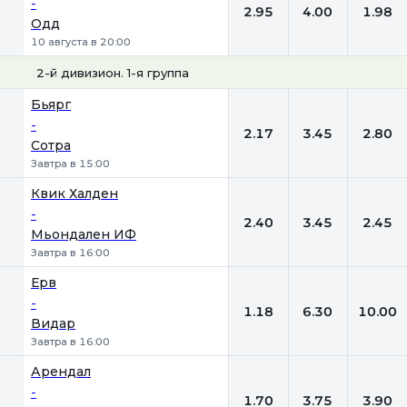
-
2.95
4.00
1.98
Одд
10 августа в 20:00
2-й дивизион. 1-я группа
1
Х
2
Бьярг
-
2.17
3.45
2.80
Сотра
Завтра в 15:00
Квик Халден
-
2.40
3.45
2.45
Мьондален ИФ
Завтра в 16:00
Ерв
-
1.18
6.30
10.00
Видар
Завтра в 16:00
Арендал
-
1.70
3.75
3.90