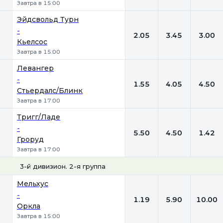
Завтра в 15:00
Эйдсвольд Турн
-
2.05
3.45
3.00
Кьелсос
Завтра в 15:00
Левангер
-
1.55
4.05
4.50
Стьердалс/Блинк
Завтра в 17:00
Тригг/Ладе
-
5.50
4.50
1.42
Гроруд
Завтра в 17:00
3-й дивизион. 2-я группа
1
Х
2
Мельхус
-
1.19
5.90
10.00
Оркла
Завтра в 15:00