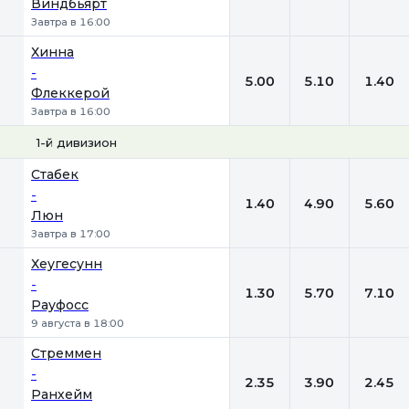
Виндбьярт
Завтра в 16:00
Хинна
-
5.00
5.10
1.40
Флеккерой
Завтра в 16:00
1-й дивизион
1
Х
2
Стабек
-
1.40
4.90
5.60
Люн
Завтра в 17:00
Хеугесунн
-
1.30
5.70
7.10
Рауфосс
9 августа в 18:00
Стреммен
-
2.35
3.90
2.45
Ранхейм