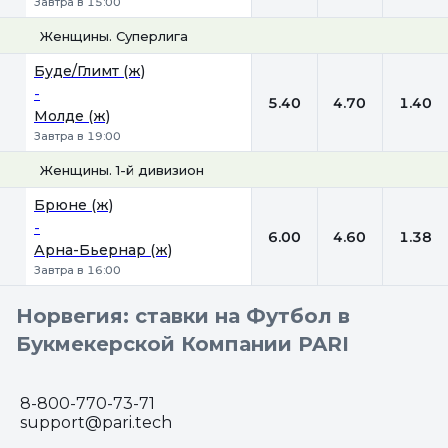
Завтра в 15:00
Женщины. Суперлига
1
Х
2
Буде/Глимт (ж)
-
5.40
4.70
1.40
Молде (ж)
Завтра в 19:00
Женщины. 1-й дивизион
1
Х
2
Брюне (ж)
-
6.00
4.60
1.38
Арна-Бьернар (ж)
Завтра в 16:00
Норвегия: ставки на Футбол в
Букмекерской Компании PARI
8-800-770-73-71
support@pari.tech