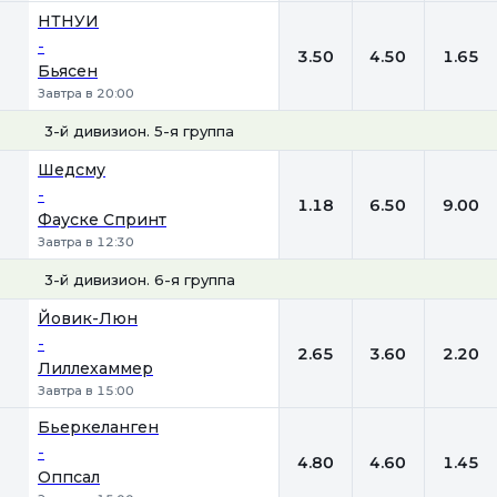
НТНУИ
-
3.50
4.50
1.65
Бьясен
Завтра в 20:00
3-й дивизион. 5-я группа
1
Х
2
Шедсму
-
1.18
6.50
9.00
Фауске Спринт
Завтра в 12:30
3-й дивизион. 6-я группа
1
Х
2
Йовик-Люн
-
2.65
3.60
2.20
Лиллехаммер
Завтра в 15:00
Бьеркеланген
-
4.80
4.60
1.45
Оппсал