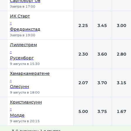
Сарпсборг 08
Завтра в 17:00
ИК Старт
-
2.25
3.45
3.00
Фредрикстад
Завтра в 19:00
Лиллестрем
-
2.30
3.60
2.80
Русенборг
9 августа в 15:30
Хамаркамератене
-
2.07
3.70
3.15
Олесунн
9 августа в 18:00
Кристиансунн
-
5.00
3.75
1.67
Молде
9 августа в 20:15
3-й дивизион. 1-я группа