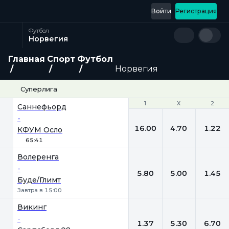
Войти
Регистрация
Футбол
Норвегия
Главная
Спорт
Футбол
Норвегия
Суперлига
1
1
Х
Х
2
2
Саннефьорд
-
16.00
4.70
1.22
КФУМ Осло
65:41
Волеренга
-
5.80
5.00
1.45
Буде/Глимт
Завтра в 15:00
Викинг
-
1.37
5.30
6.70