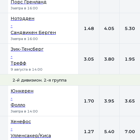
Порс Гренланд
Завтра в 16:00
Нотодден
-
1.48
4.05
5.30
Сандвикен Берген
Завтра в 16:00
Эик-Тенсберг
-
3.05
3.80
1.95
Трефф
9 августа в 14:00
2-й дивизион. 2-я группа
1
Х
2
Юнкерен
-
1.70
3.95
3.65
Фолло
Завтра в 14:00
Хенефос
-
1.27
5.40
7.00
Улленсакер/Киса