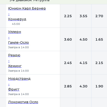
1
Х
2
Юнион Карл Бернер
-
2.25
3.55
2.70
Коннеруд
45:00
Уллерн
-
3.60
4.50
1.65
Гамле-Осло
Завтра в 14:00
Реадю
-
2.45
4.15
2.15
Хеминг
Завтра в 14:00
Нордстранд
-
2.85
4.30
1.90
Фригг
Завтра в 14:00
Локомотив Осло