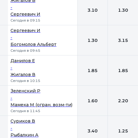
Жигалов В
-
3.10
1.30
Сергеевич И
Сегодня в 09:15
Сергеевич И
-
1.30
3.15
Богомолов Альберт
Сегодня в 09:45
Данилов Е
-
1.85
1.85
Жигалов В
Сегодня в 10:15
Зеленский Р
-
1.60
2.20
Мамека М (огран. возм-ти)
Сегодня в 11:45
Суриков В
-
3.40
1.25
Рыбалкин А