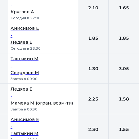
-
2.10
1.65
Круглов А
Сегодня в 22:00
Анисимов Е
-
1.85
1.85
Ледяев Е
Сегодня в 23:30
Талтыкин М
-
1.30
3.05
Свердлов М
Завтра в 00:00
Ледяев Е
-
2.25
1.58
Мамека М (огран. возм-ти)
Завтра в 00:30
Анисимов Е
-
2.30
1.55
Талтыкин М