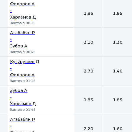
Федоров А
-
1.85
1.85
Харламов Д
Завтра в 00:15
Агабабян Р
-
3.10
1.30
Зубов А
Завтра в 00:45
Кугурушев Д
-
2.70
1.40
Федоров А
Завтра в 01:15
Зубов А
-
1.85
1.85
Харламов Д
Завтра в 01:45
Агабабян Р
-
2.20
1.60