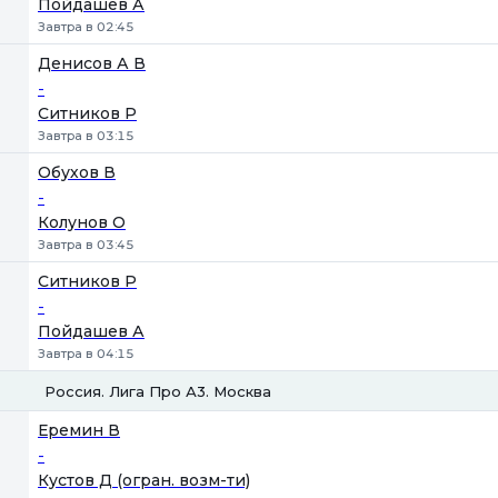
Пойдашев А
Завтра в 02:45
Денисов А В
-
Ситников Р
Завтра в 03:15
Обухов В
-
Колунов О
Завтра в 03:45
Ситников Р
-
Пойдашев А
Завтра в 04:15
Россия. Лига Про А3. Москва
1
2
Еремин В
-
Кустов Д (огран. возм-ти)