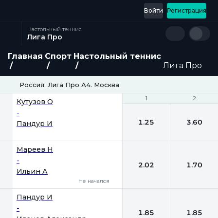
Войти
Регистрация
Настольный теннис
Лига Про
Главная
Спорт
Настольный теннис
Лига Про
Россия. Лига Про А4. Москва
1
1
2
2
Кутузов О
-
1.25
3.60
Пандур И
Мареев Н
-
2.02
1.70
Ильин А
Не начался
Пандур И
-
1.85
1.85