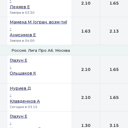
-
2.10
1.65
Ледяев Е
Завтра в 03:30
Мамека М (огран. возм-ти)
-
1.63
2.13
Анисимов Е
Завтра в 04:00
Россия. Лига Про А6. Москва
1
2
Глазун Е
-
2.10
1.65
Ольшаков К
Нуриев Д
-
2.10
1.65
Клавденков А
Сегодня в 03:15
Глазун Е
-
1.30
3.15