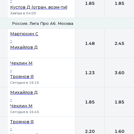
-
1.85
1.85
Кустов Д (огран. возм-ти)
Завтра в 04:00
Россия. Лига Про А6. Москва
1
2
Мартюхин С
-
1.48
2.45
Михайлов Д
Чеклин М
-
1.23
3.60
Троянов Я
Сегодня в 16:15
Михайлов Д
-
1.85
1.85
Чеклин М
Сегодня в 16:45
Троянов Я
-
2.20
1.60