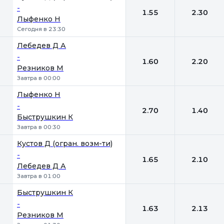
-
1.55
2.30
Лыфенко Н
Сегодня в 23:30
Лебедев Д А
-
1.60
2.20
Резников М
Завтра в 00:00
Лыфенко Н
-
2.70
1.40
Быструшкин К
Завтра в 00:30
Кустов Д (огран. возм-ти)
-
1.65
2.10
Лебедев Д А
Завтра в 01:00
Быструшкин К
-
1.63
2.13
Резников М