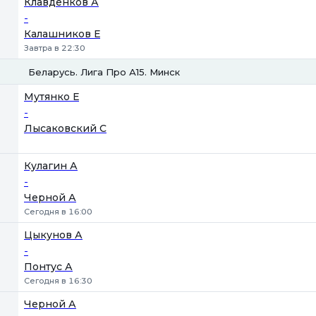
Клавденков А
-
Калашников Е
Завтра в 22:30
Беларусь. Лига Про А15. Минск
1
2
Мутянко Е
-
Лысаковский С
Кулагин А
-
Черной А
Сегодня в 16:00
Цыкунов А
-
Понтус А
Сегодня в 16:30
Черной А