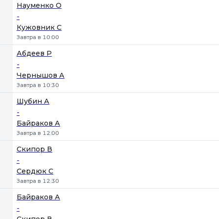
Науменко О
-
Кужовник С
Завтра в 10:00
Абдеев Р
-
Чернышов А
Завтра в 10:30
Шубин А
-
Байраков А
Завтра в 12:00
Скипор В
-
Сердюк С
Завтра в 12:30
Байраков А
-