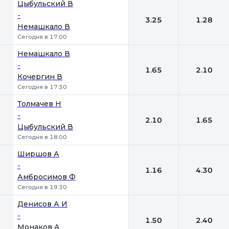
Цыбульский В
-
3.25
1.28
Немашкало В
Сегодня в 17:00
Немашкало В
-
1.65
2.10
Кочергин В
Сегодня в 17:30
Толмачев Н
-
2.10
1.65
Цыбульский В
Сегодня в 18:00
Ширшов А
-
1.16
4.30
Амбросимов Ф
Сегодня в 19:30
Денисов А И
-
1.50
2.40
Монаков А