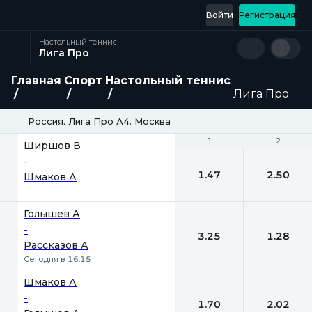
Войти
Регистрация
Настольный теннис
Лига Про
Главная
Спорт
Настольный теннис
Лига Про
Россия. Лига Про А4. Москва
1
1
2
2
Ширшов В
-
1.47
2.50
Шмаков А
Голышев А
-
3.25
1.28
Рассказов А
Сегодня в 16:15
Шмаков А
-
1.70
2.02