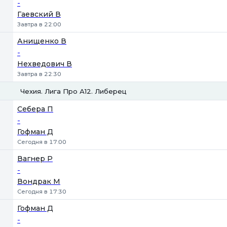
-
Гаевский В
Завтра в 22:00
Анищенко В
-
Нехведович В
Завтра в 22:30
Чехия. Лига Про А12. Либерец
1
2
Себера П
-
Гофман Д
Сегодня в 17:00
Вагнер Р
-
Вондрак М
Сегодня в 17:30
Гофман Д
-