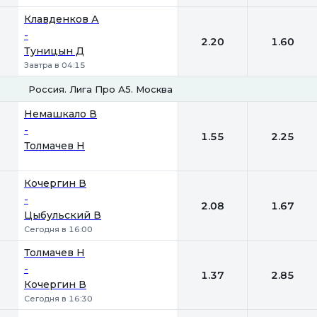
Клавденков А
-
2.20
1.60
Туницын Д
Завтра в 04:15
Россия. Лига Про А5. Москва
1
2
Немашкало В
-
1.55
2.25
Толмачев Н
Кочергин В
-
2.08
1.67
Цыбульский В
Сегодня в 16:00
Толмачев Н
-
1.37
2.85
Кочергин В
Сегодня в 16:30