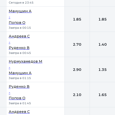
Сегодня в 23:45
Манушин А
-
1.85
1.85
Попов О
Завтра в 00:15
Андреев С
-
2.70
1.40
Руденко В
Завтра в 00:45
Нурмухамедов М
-
2.90
1.35
Манушин А
Завтра в 01:15
Руденко В
-
2.10
1.65
Попов О
Завтра в 01:45
Андреев С