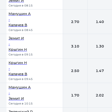
Земит И
Сегодня в 08:15
Манушин А
-
2.70
1.40
Калачев В
Сегодня в 08:45
Земит И
-
3.10
1.30
Крыгин Н
Сегодня в 09:15
Крыгин Н
-
2.50
1.47
Калачев В
Сегодня в 09:45
Манушин А
-
1.70
2.02
Земит И
Сегодня в 10:15
Зеленский Р