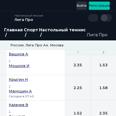
Войти
Регистрация
Настольный теннис
Лига Про
Главная
Спорт
Настольный теннис
Лига Про
Россия. Лига Про А4. Москва
1
1
2
2
Вашков А
-
2.35
1.53
Мошков И
Крыгин Н
-
2.25
1.58
Манушин А
Сегодня в 07:45
Калачев В
-
1.52
2.35