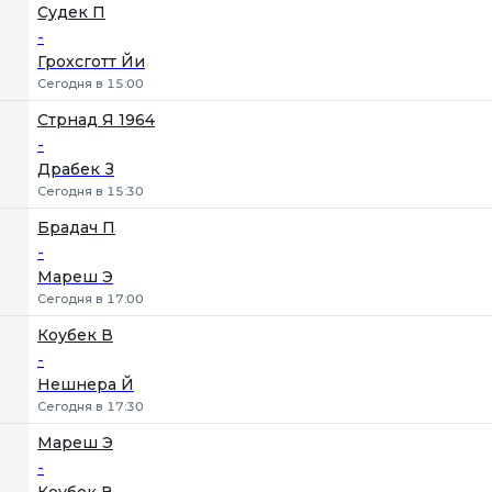
Судек П
-
Грохсготт Йи
Сегодня в 15:00
Стрнад Я 1964
-
Драбек З
Сегодня в 15:30
Брадач П
-
Мареш Э
Сегодня в 17:00
Коубек В
-
Нешнера Й
Сегодня в 17:30
Мареш Э
-