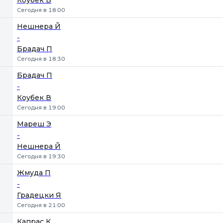
Коубек В
Сегодня в 18:00
Нешнера Й
-
Брадач П
Сегодня в 18:30
Брадач П
-
Коубек В
Сегодня в 19:00
Мареш Э
-
Нешнера Й
Сегодня в 19:30
Жмуда П
-
Градецки Я
Сегодня в 21:00
Капрас К