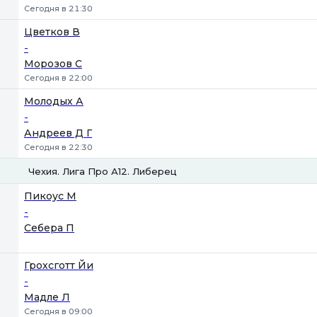
Сегодня в 21:30
Цветков В
-
Морозов С
Сегодня в 22:00
Молодых А
-
Андреев Д Г
Сегодня в 22:30
Чехия. Лига Про А12. Либерец
1
2
Пикоус М
-
Себера П
Грохсготт Йи
-
Мадле Л
Сегодня в 09:00