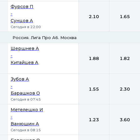
Фурсов П
-
2.10
1.65
Сунцов А
Сегодня в 22:00
Россия. Лига Про А6. Москва
1
2
Шершнев А
-
1.88
1.82
Китайцев А
Зубов А
-
1.55
2.30
Барашков О
Сегодня в 07:45
Метелешко И
-
1.23
3.60
Ванюшин А
Сегодня в 08:15