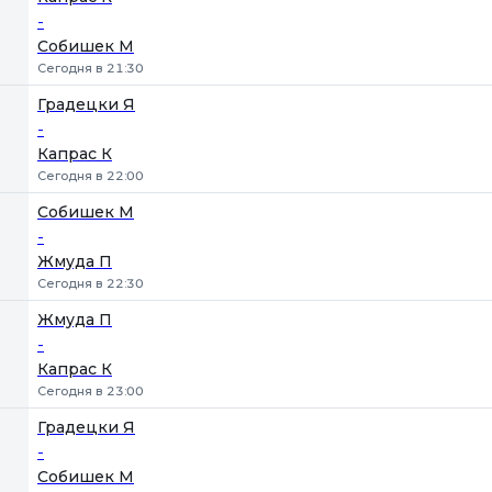
-
Собишек М
Сегодня в 21:30
Градецки Я
-
Капрас К
Сегодня в 22:00
Собишек М
-
Жмуда П
Сегодня в 22:30
Жмуда П
-
Капрас К
Сегодня в 23:00
Градецки Я
-
Собишек М