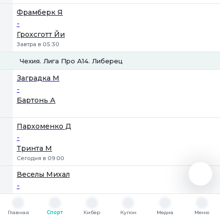
Фрамберк Я
-
Грохсготт Йи
Завтра в 05:30
Чехия. Лига Про А14. Либерец
1
2
Заградка М
-
Бартонь А
Пархоменко Д
-
Тринта М
Сегодня в 09:00
Веселы Михал
-
Пархоменко Д
Сегодня в 10:30
Главная
Спорт
Кибер
Купон
Медиа
Меню
Главная
Спорт
Кибер
Купон
Медиа
Меню