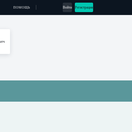
Войти
Регистрация
ПОМОЩЬ
атч