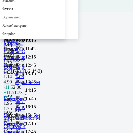
Бейсбол
+2.5
1.60
Щавелев Н
Б
2.40
-
Лига Про А9. Москва
Чеканов С — Борисов А
19.5
Сегодня в 08:15
Щавелев Н
ПРОГРАММА ЛОЯЛЬНОСТИ
Футзал
М
1.50
Турнаев В
2.20
1.55
-
Чехия
Борисов А — Руденко В
Федоров А
+4.5
1.83
Сегодня в 08:45
Агапов Н
1.60
Водное поло
2.30
Агапов Н
-
-4.5
1.83
1.25
-
+108
Лига Про А12. Либерец
Егоров П — Чеканов С
-4.5
1.90
Сегодня в 09:15
SECRET
Воронков Е
Харламов Д
74.5
Хоккей на траве
3.45
Турнаев В
+4.5
1.78
1.63
-
1.80
Лига Про А14. Либерец
Мухамеджанов М — Коготков С
-7.5
1.78
Сегодня в 09:45
Борисов А
75.5
Флорбол
2.13
Щавелев Н
1.90
+7.5
1.88
2.55
-
МЕДИА
За 1-е место
1.90
Лига Про А17. Либерец
Суриков В — Ковалев И
-2.5
1.80
Сегодня в 10:15
Руденко В
+129
72.5
Спорт
1.45
Егоров П
2:1
1.80
+2.5
1.85
2.55
-
1.83
Лига Про А16. Острава
Коготков С — Суриков В
+5.5
1.80
Сегодня в 11:45
Егоров П
(12-10
+129
75.5
Баскетбол 3x3
1.45
Чеканов С
1.87
-5.5
1.85
ПРИЛОЖЕНИЯ
1.55
-
11-13
1.85
Лига Про А18. Острава
Ковалев И — Мухамеджанов М
+5.5
1.80
Сегодня в 12:15
Чеканов С
+111
74.5
Американский футбол
2.30
Руденко В
11-2
1.85
-5.5
1.85
1.75
-
1.85
Беларусь
Мухамеджанов М — Суриков В
-4.5
1.90
Сегодня в 12:45
4*-3)
Борисов А
+111
74.5
Пляжный волейбол
1.95
Борисов А
РЕЗУЛЬТАТЫ
1.85
+4.5
1.78
1.85
(…11-13 11-2 4*-3)
-
1.85
Коготков С — Ковалев И
-1.5
Setka Cup
1.85
Сегодня в 13:15
Егоров П
+111
75.5
Пляжный футбол
1.85
1.14
Руденко В
1.85
...
+1.5
1.80
1.85
-
1.90
Африка
Еремин В — Тяпухин В
+0.5
1.80
4.90
Сегодня в 13:45
Мухамеджанов М
+111
75.5
Бадминтон
1.85
Чеканов С
1.80
-0.5
1.87
-11.5
2.50
2.00
-
1.70
Европа
Крючков Е — Чахур В
+0.5
1.80
Сегодня в 14:15
Суриков В
+111
75.5
Лакросс
+11.5
1.47
1.73
Коготков С
2.02
-0.5
1.87
2.10
-
1.75
Австралия
Тяпухин В — Крючков Е
79.5
+4.5
1.88
Сегодня в 15:45
Коготков С
+111
75.5
Регби
1.65
Ковалев И
1.95
1.95
-4.5
1.78
1.65
-
1.85
Америка
Чахур В — Еремин В
+2.5
1.85
Сегодня в 16:15
Ковалев И
+111
1.75
74.5
Австралийский футбол
2.10
Суриков В
1.85
-2.5
1.82
1.85
-
+29
1.83
Сеул
Еремин В — Крючков Е
-2.5
1.85
Сегодня в 16:45
Мухамеджанов М
+111
75.5
Гэльский спорт
1.85
Мухамеджанов М
1.87
+2.5
1.82
3.40
-
1.85
Токио
Тяпухин В — Чахур В
+0.5
1.80
Сегодня в 17:15
Коготков С
+111
75.5
Крикет
1.25
Суриков В
1.85
-0.5
1.87
1.85
-
1.85
Пекин
Чагаев А — Климентьев В
+7.5
1.87
Сегодня в 17:45
Еремин В
+111