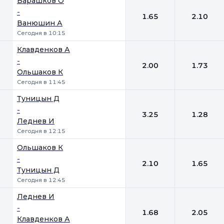
Барашков О
-
1.65
2.10
Ванюшин А
Сегодня в 10:15
Клавденков А
-
2.00
1.73
Ольшаков К
Сегодня в 11:45
Туницын Д
-
3.25
1.28
Леднев И
Сегодня в 12:15
Ольшаков К
-
2.10
1.65
Туницын Д
Сегодня в 12:45
Леднев И
-
1.68
2.05
Клавденков А