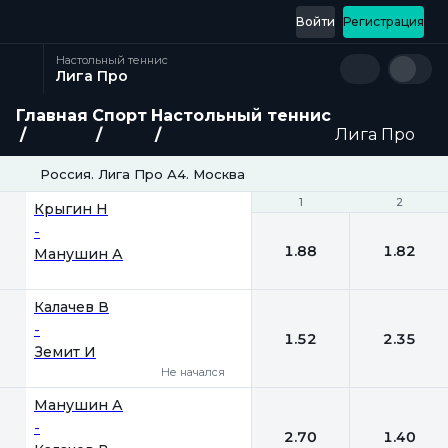
Войти
Регистрация
Настольный теннис
Лига Про
Главная
Спорт
Настольный теннис
Лига Про
Россия. Лига Про А4. Москва
1
1
2
2
Крыгин Н
-
1.88
1.82
Манушин А
Калачев В
-
1.52
2.35
Земит И
Не начался
Манушин А
-
2.70
1.40