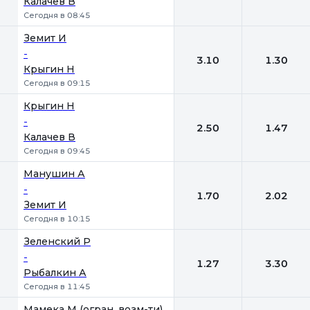
Калачев В
Сегодня в 08:45
Земит И
-
3.10
1.30
Крыгин Н
Сегодня в 09:15
Крыгин Н
-
2.50
1.47
Калачев В
Сегодня в 09:45
Манушин А
-
1.70
2.02
Земит И
Сегодня в 10:15
Зеленский Р
-
1.27
3.30
Рыбалкин А
Сегодня в 11:45
Мамека М (огран. возм-ти)