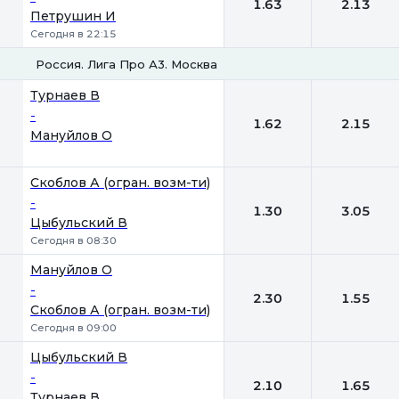
1.63
2.13
Петрушин И
Сегодня в 22:15
Россия. Лига Про А3. Москва
1
2
Турнаев В
-
1.62
2.15
Мануйлов О
Скоблов А (огран. возм-ти)
-
1.30
3.05
Цыбульский В
Сегодня в 08:30
Мануйлов О
-
2.30
1.55
Скоблов А (огран. возм-ти)
Сегодня в 09:00
Цыбульский В
-
2.10
1.65
Турнаев В