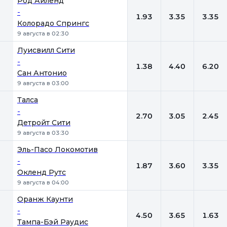
Род Айленд
-
1.93
3.35
3.35
Колорадо Спрингс
9 августа в 02:30
Луисвилл Сити
-
1.38
4.40
6.20
Сан Антонио
9 августа в 03:00
Талса
-
2.70
3.05
2.45
Детройт Сити
9 августа в 03:30
Эль-Пасо Локомотив
-
1.87
3.60
3.35
Окленд Рутс
9 августа в 04:00
Оранж Каунти
-
4.50
3.65
1.63
Тампа-Бэй Рaудис