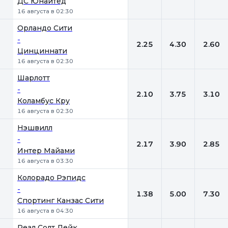
ДС Юнайтед
16 августа в 02:30
Орландо Сити
-
2.25
4.30
2.60
Цинциннати
16 августа в 02:30
Шарлотт
-
2.10
3.75
3.10
Коламбус Кру
16 августа в 02:30
Нэшвилл
-
2.17
3.90
2.85
Интер Майами
16 августа в 03:30
Колорадо Рэпидс
-
1.38
5.00
7.30
Спортинг Канзас Сити
16 августа в 04:30
Реал Солт Лейк