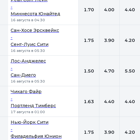
-
1.70
4.00
4.40
Миннесота Юнайтед
16 августа в 04:30
Сан-Хосе Эрсквейкс
-
1.75
3.90
4.20
Сент-Луис Сити
16 августа в 05:30
Лос-Анджелес
-
1.50
4.70
5.50
Сан-Диего
16 августа в 05:30
Чикаго Файр
-
1.63
4.40
4.40
Портленд Тимберс
17 августа в 01:00
Нью-Йорк Сити
-
1.75
3.90
4.20
Филадельфия Юнион