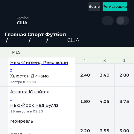
Войти
Регистрация
Футбол
США
Главная
Спорт
Футбол
США
MLS
1
1
Х
Х
2
2
Нью-Ингленд Революшн
-
2.40
3.40
2.80
Хьюстон Динамо
Завтра в 23:30
Атланта Юнайтед
-
1.80
4.05
3.75
Нью-Йорк Ред Буллз
16 августа в 02:30
Монреаль
-
2.20
3.55
3.00