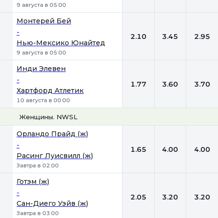
9 августа в 05:00
Монтерей Бей
-
2.10
3.45
2.95
Нью-Мексико Юнайтед
9 августа в 05:00
Инди Элевен
-
1.77
3.60
3.70
Хартфорд Атлетик
10 августа в 00:00
Женщины. NWSL
1
Х
2
Орландо Прайд (ж)
-
1.65
4.00
4.00
Расинг Луисвилл (ж)
Завтра в 02:00
Готэм (ж)
-
2.05
3.20
3.20
Сан-Диего Уэйв (ж)
Завтра в 03:00