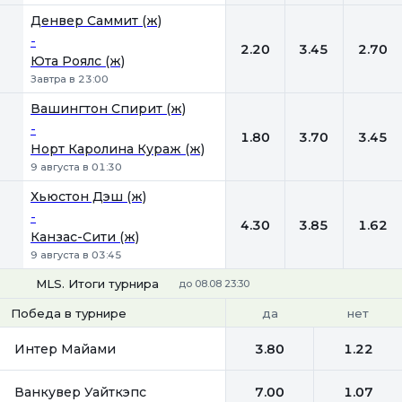
Денвер Саммит (ж)
-
2.20
3.45
2.70
Юта Роялс (ж)
Завтра в 23:00
Вашингтон Спирит (ж)
-
1.80
3.70
3.45
Норт Каролина Кураж (ж)
9 августа в 01:30
Хьюстон Дэш (ж)
-
4.30
3.85
1.62
Канзас-Сити (ж)
9 августа в 03:45
MLS. Итоги турнира
до 08.08 23:30
да
нет
Победа в турнире
Интер Майами
3.80
1.22
Ванкувер Уайткэпс
7.00
1.07