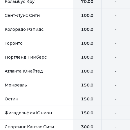
Коламбус Кру
70.00
-
Сент-Луис Сити
100.0
-
Колорадо Рэпидс
100.0
-
Торонто
100.0
-
Портленд Тимберс
100.0
-
Атланта Юнайтед
100.0
-
Монреаль
150.0
-
Остин
150.0
-
Филадельфия Юнион
150.0
-
Спортинг Канзас Сити
300.0
-