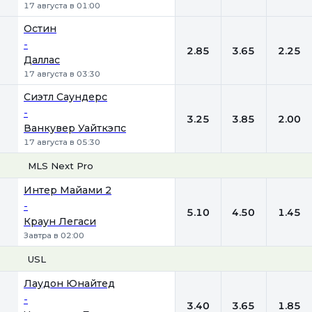
17 августа в 01:00
Остин
-
2.85
3.65
2.25
Даллас
17 августа в 03:30
Сиэтл Саундерс
-
3.25
3.85
2.00
Ванкувер Уайткэпс
17 августа в 05:30
MLS Next Pro
1
Х
2
Интер Майами 2
-
5.10
4.50
1.45
Краун Легаси
Завтра в 02:00
USL
1
Х
2
Лаудон Юнайтед
-
3.40
3.65
1.85