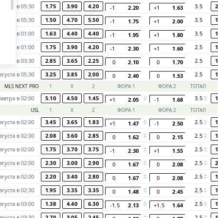
вгуста в 05:30
1.75
3.90
4.20
3.5
2
-1
2.20
+1
1.63
вгуста в 05:30
1.50
4.70
5.50
3.5
1
-1
1.75
+1
2.00
вгуста в 01:00
1.63
4.40
4.40
3.5
1
-1
1.95
+1
1.80
вгуста в 01:00
1.75
3.90
4.20
2.5
1
-1
2.30
+1
1.60
вгуста в 03:30
2.85
3.65
2.25
2.5
1
0
2.10
0
1.70
вгуста в 05:30
3.25
3.85
2.00
2.5
1
0
2.40
0
1.53
MLS NEXT PRO
1
Х
2
ФОРА 1
ФОРА 2
ТОТАЛ
Завтра в 02:00
5.10
4.50
1.45
3.5
1
+1
2.05
-1
1.68
USL
1
Х
2
ФОРА 1
ФОРА 2
ТОТАЛ
вгуста в 02:00
3.45
3.65
1.83
2.5
1
+1
1.47
-1
2.50
вгуста в 02:00
2.08
3.60
2.85
2.5
1
0
1.62
0
2.15
вгуста в 02:00
1.75
3.70
3.75
2.5
1
-1
2.30
+1
1.55
вгуста в 02:00
2.30
3.00
2.90
2.5
2
0
1.67
0
2.08
вгуста в 02:00
2.20
3.40
2.80
2.5
1
0
1.67
0
2.08
вгуста в 02:30
1.95
3.35
3.35
2.5
1
0
1.48
0
2.45
вгуста в 03:00
1.38
4.40
6.30
2.5
1
-1.5
2.13
+1.5
1.64
вгуста в 03:30
2.70
3.05
2.45
2.5
1