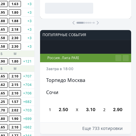
.20
1.63
+3
.95
1.80
+3
.88
1.88
+3
.65
2.18
+3
ПОПУЛЯРНЫЕ СОБЫТИЯ
.58
2.30
+3
.58
2.30
+3
Футбол
Киберспорт
Теннис
Настольный теннис
Баскетбол
Б
М
Россия. Лига PARI
.90
1.80
+121
Б
М
Завтра в 18:00
.65
2.10
+707
Торпедо Москва
.62
2.15
+704
Сочи
.65
2.10
+706
.25
1.57
+682
1
2.50
Х
3.10
2
2.90
.70
2.02
+703
.80
1.90
+699
.65
2.10
+662
Еще 733 котировки
.93
1.77
+344