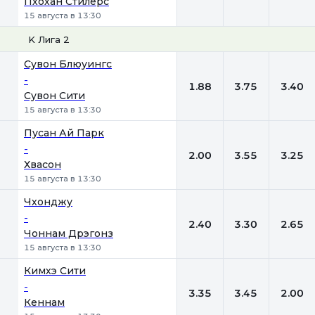
Пхохан Стилерс
15 августа в 13:30
K Лига 2
1
Х
2
Сувон Блюуингс
-
1.88
3.75
3.40
Сувон Сити
15 августа в 13:30
Пусан Ай Парк
-
2.00
3.55
3.25
Хвасон
15 августа в 13:30
Чхонджу
-
2.40
3.30
2.65
Чоннам Дрэгонз
15 августа в 13:30
Кимхэ Сити
-
3.35
3.45
2.00
Кеннам