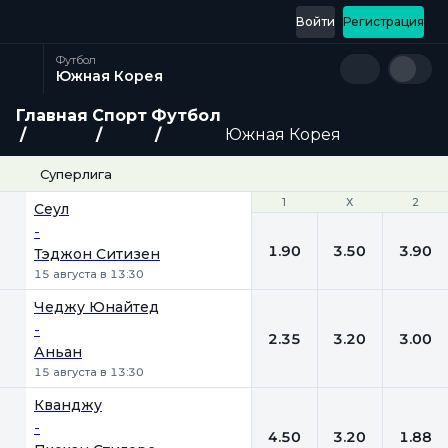
Войти
Регистрация
Футбол
Южная Корея
Главная
Спорт
Футбол
Южная Корея
Суперлига
1
1
Х
Х
2
2
Сеул
-
1.90
3.50
3.90
Тэджон Ситизен
15 августа в 13:30
Чеджу Юнайтед
-
2.35
3.20
3.00
Аньан
15 августа в 13:30
Кванджу
-
4.50
3.20
1.88