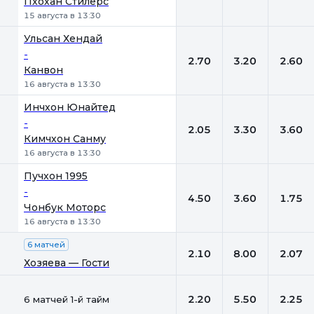
Пхохан Стилерс
15 августа в 13:30
Ульсан Хендай
-
2.70
3.20
2.60
Канвон
16 августа в 13:30
Инчхон Юнайтед
-
2.05
3.30
3.60
Кимчхон Санму
16 августа в 13:30
Пучхон 1995
-
4.50
3.60
1.75
Чонбук Моторс
16 августа в 13:30
6 матчей
2.10
8.00
2.07
Хозяева — Гости
2.20
5.50
2.25
6 матчей 1-й тайм