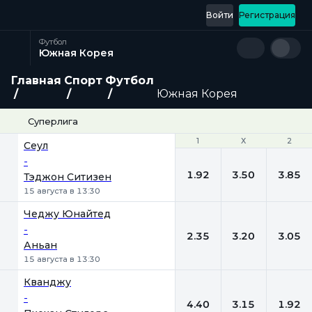
Войти
Регистрация
Футбол
Южная Корея
Главная
Спорт
Футбол
Южная Корея
Суперлига
1
1
Х
Х
2
2
Сеул
-
1.92
3.50
3.85
Тэджон Ситизен
15 августа в 13:30
Чеджу Юнайтед
-
2.35
3.20
3.05
Аньан
15 августа в 13:30
Кванджу
-
4.40
3.15
1.92