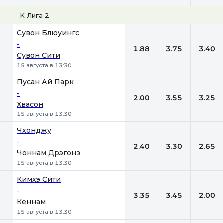
K Лига 2
1
Х
2
Сувон Блюуингс
-
1.88
3.75
3.40
Сувон Сити
15 августа в 13:30
Пусан Ай Парк
-
2.00
3.55
3.25
Хвасон
15 августа в 13:30
Чхонджу
-
2.40
3.30
2.65
Чоннам Дрэгонз
15 августа в 13:30
Кимхэ Сити
-
3.35
3.45
2.00
Кеннам
15 августа в 13:30