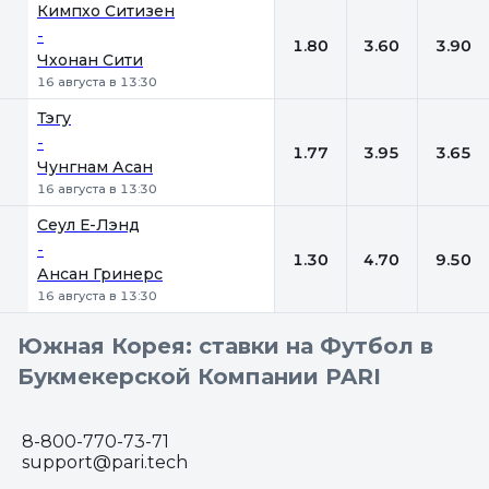
Кимпхо Ситизен
-
1.80
3.60
3.90
Чхонан Сити
16 августа в 13:30
Тэгу
-
1.77
3.95
3.65
Чунгнам Асан
16 августа в 13:30
Сеул Е-Лэнд
-
1.30
4.70
9.50
Ансан Гринерс
16 августа в 13:30
Южная Корея: ставки на Футбол в
Букмекерской Компании PARI
8-800-770-73-71
support@pari.tech