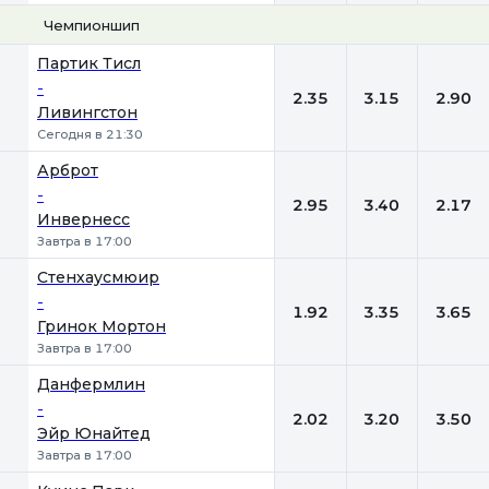
Чемпионшип
1
Х
2
Партик Тисл
-
2.35
3.15
2.90
Ливингстон
Сегодня в 21:30
Арброт
-
2.95
3.40
2.17
Инвернесс
Завтра в 17:00
Стенхаусмюир
-
1.92
3.35
3.65
Гринок Мортон
Завтра в 17:00
Данфермлин
-
2.02
3.20
3.50
Эйр Юнайтед
Завтра в 17:00