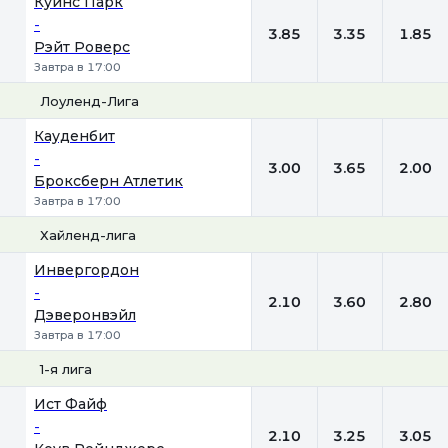
Куинс Парк
-
3.85
3.35
1.85
Рэйт Роверс
Завтра в 17:00
Лоуленд-Лига
1
Х
2
Кауденбит
-
3.00
3.65
2.00
Броксберн Атлетик
Завтра в 17:00
Хайленд-лига
1
Х
2
Инвергордон
-
2.10
3.60
2.80
Дэверонвэйл
Завтра в 17:00
1-я лига
1
Х
2
Ист Файф
-
2.10
3.25
3.05