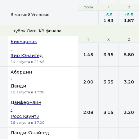
Фора
Фора
1
1
2
2
6 матчей Угловые
-5.5
+5.5
1.83
1.87
Кубок Лиги. 1/8 финала
1
1
Х
Х
2
2
Килмарнок
-
1.45
3.95
5.80
Эйр Юнайтед
14 августа в 21:45
Абердин
-
2.00
3.35
3.20
Данди
15 августа в 17:00
Данфермлин
-
2.08
3.15
3.20
Росс Каунти
15 августа в 17:00
Данди Юнайтед