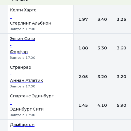
1
Х
2
Келти Хартс
-
1.97
3.40
3.25
Стерлинг Альбион
Завтра в 17:00
Элгин Сити
-
1.88
3.30
3.60
Форфар
Завтра в 17:00
Странрар
-
2.05
3.20
3.20
Аннан Атлетик
Завтра в 17:00
Спартанс Эдинбург
-
1.45
4.10
5.90
Эдинбург Сити
Завтра в 17:00
Дамбартон