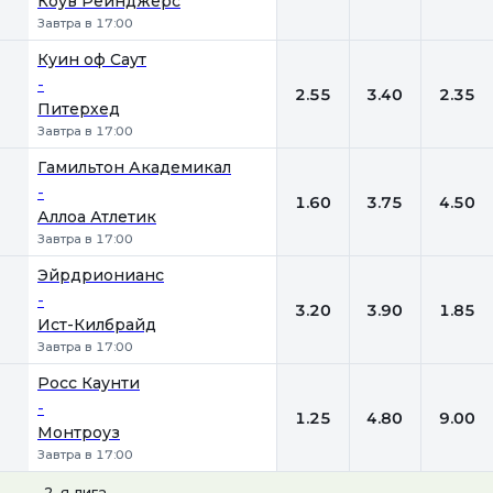
Коув Рейнджерс
Завтра в 17:00
Куин оф Саут
-
2.55
3.40
2.35
Питерхед
Завтра в 17:00
Гамильтон Академикал
-
1.60
3.75
4.50
Аллоа Атлетик
Завтра в 17:00
Эйрдрионианс
-
3.20
3.90
1.85
Ист-Килбрайд
Завтра в 17:00
Росс Каунти
-
1.25
4.80
9.00
Монтроуз
Завтра в 17:00
2-я лига