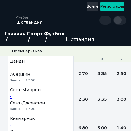
Войти
Регистрация
Футбол
Шотландия
Главная
Спорт
Футбол
Шотландия
Премьер-Лига
1
1
Х
Х
2
2
Данди
-
2.70
3.35
2.50
Абердин
Завтра в 17:00
Сент-Миррен
-
2.30
3.35
3.00
Сент-Джонстон
Завтра в 17:00
Килмарнок
-
6.80
5.00
1.40