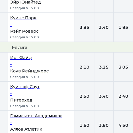
Эйр Юнайтед
Сегодня в 17:00
Куинс Парк
-
3.85
3.40
1.85
Рэйт Роверс
Сегодня в 17:00
1-я лига
1
Х
2
Ист Файф
-
2.10
3.25
3.05
Коув Рейнджерс
Сегодня в 17:00
Куин оф Саут
-
2.50
3.40
2.40
Питерхед
Сегодня в 17:00
Гамильтон Академикал
-
1.60
3.80
4.50
Аллоа Атлетик