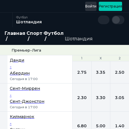
Войти
Регистрация
Футбол
Шотландия
Главная
Спорт
Футбол
Шотландия
Премьер-Лига
1
1
Х
Х
2
2
Данди
-
2.75
3.35
2.50
Абердин
Сегодня в 17:00
Сент-Миррен
-
2.30
3.30
3.05
Сент-Джонстон
Сегодня в 17:00
Килмарнок
-
6.80
5.00
1.40