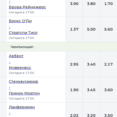
-
3.90
3.80
1.70
Брора Рейнджерс
Сегодня в 17:00
Бэнкс О'Ди
-
1.37
5.00
5.60
Стратспи Тисл
Сегодня в 17:00
Чемпионшип
1
Х
2
Арброт
-
2.95
3.40
2.17
Инвернесс
Сегодня в 17:00
Стенхаусмюир
-
1.90
3.45
3.60
Гринок Мортон
Сегодня в 17:00
Данфермлин
-
2.02
3.20
3.50