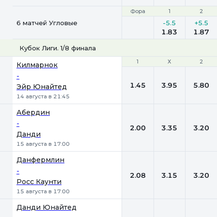
Фора
Фора
1
1
2
2
6 матчей Угловые
-5.5
+5.5
1.83
1.87
Кубок Лиги. 1/8 финала
1
1
Х
Х
2
2
Килмарнок
-
1.45
3.95
5.80
Эйр Юнайтед
14 августа в 21:45
Абердин
-
2.00
3.35
3.20
Данди
15 августа в 17:00
Данфермлин
-
2.08
3.15
3.20
Росс Каунти
15 августа в 17:00
Данди Юнайтед