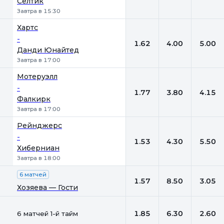
Селтик
Завтра в 15:30
Хартс
-
1.62
4.00
5.00
Данди Юнайтед
Завтра в 17:00
Мотеруэлл
-
1.77
3.80
4.15
Фалкирк
Завтра в 17:00
Рейнджерс
-
1.53
4.30
5.50
Хиберниан
Завтра в 18:00
6 матчей
1.57
8.50
3.05
Хозяева — Гости
1.85
6.30
2.60
6 матчей 1-й тайм