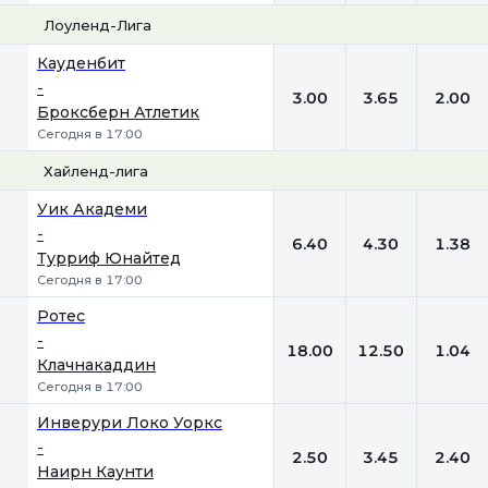
Лоуленд-Лига
1
Х
2
Кауденбит
-
3.00
3.65
2.00
Броксберн Атлетик
Сегодня в 17:00
Хайленд-лига
1
Х
2
Уик Академи
-
6.40
4.30
1.38
Турриф Юнайтед
Сегодня в 17:00
Ротес
-
18.00
12.50
1.04
Клачнакаддин
Сегодня в 17:00
Инверури Локо Уоркс
-
2.50
3.45
2.40
Наирн Каунти