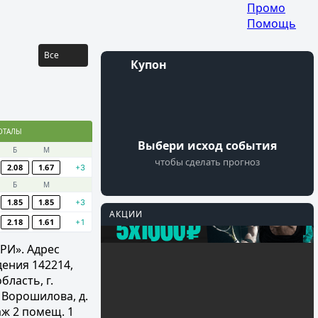
аты
...
Промо
Помощь
Все
Купон
Войти
Регистрация
ОТАЛЫ
Выбери исход события
Б
М
чтобы сделать прогноз
2.08
1.67
+3
Б
М
1.85
1.85
+3
АКЦИИ
2.18
1.61
+1
PARI
Перейти
РИ». Адрес
ения 142214,
Фрибеты на
бласть, г.
Мастерс
. Ворошилова, д.
таж 2 помещ. 1