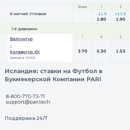
Фора
Фора
1
1
2
2
6 матчей Угловые
-11.5
+11.5
1.80
1.90
1-й дивизион
1
1
Х
Х
2
2
Велсунгур
-
3.70
5.30
1.53
Копавогур ХК
Завтра в 19:00
Исландия: ставки на Футбол в
Букмекерской Компании PARI
8-800-770-73-71
support@pari.tech
Поддержка 24/7