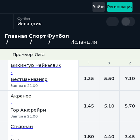
Войти
Регистрация
Футбол
Исландия
Главная
Спорт
Футбол
Исландия
Премьер-Лига
1
1
Х
Х
2
2
Викингур Рейкьявик
-
1.35
5.50
7.10
Вестманнаэйяр
Завтра в 21:00
Акранес
-
1.45
5.10
5.70
Тор Акюрейри
Завтра в 21:00
Стьярнан
-
1.80
4.40
3.45