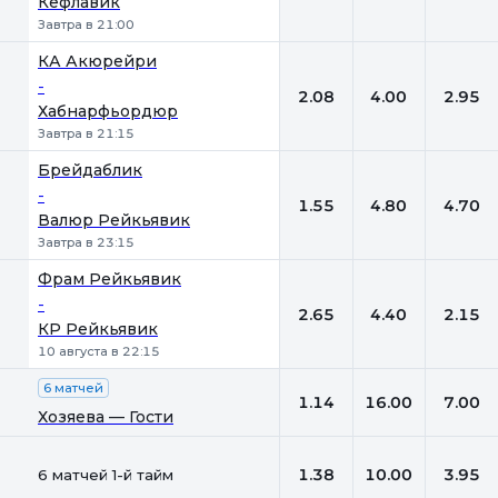
Кефлавик
Завтра в 21:00
КА Акюрейри
-
2.08
4.00
2.95
Хабнарфьордюр
Завтра в 21:15
Брейдаблик
-
1.55
4.80
4.70
Валюр Рейкьявик
Завтра в 23:15
Фрам Рейкьявик
-
2.65
4.40
2.15
КР Рейкьявик
10 августа в 22:15
6 матчей
1.14
16.00
7.00
Хозяева — Гости
1.38
10.00
3.95
6 матчей 1-й тайм