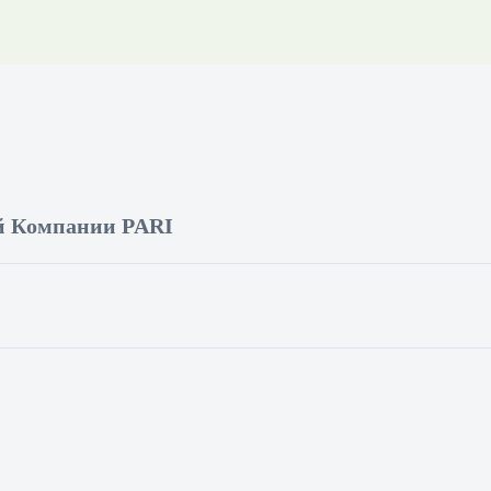
ПРОГРАММА ЛОЯЛЬНОСТИ
SECRET
МЕДИА
ПРИЛОЖЕНИЯ
ой Компании PARI
РЕЗУЛЬТАТЫ
...