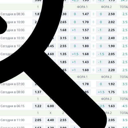
1
Х
2
ФОРА 1
ФОРА 2
ТОТА
Сегодня в 08:30
1.87
3.65
3.30
0
1.47
0
2.50
2.5
Сегодня в 10:00
2.20
3.65
2.65
0
1.70
0
2.02
3.5
Сегодня в 10:00
4.30
3.55
1.68
+1
1.57
-1
2.25
2.5
Сегодня в 10:30
1.93
3.65
3.15
0
1.50
0
2.40
2.5
Сегодня в 10:30
2.35
3.45
2.55
0
1.80
0
1.90
2.5
Сегодня в 11:30
6.30
4.60
1.35
+1.5
1.68
-1.5
2.05
2.5
Сегодня в 12:15
3.55
3.50
1.85
+1
1.43
-1
2.65
2.5
Завтра в 08:00
4.00
3.85
1.65
+1
1.60
-1
2.20
2.5
1
Х
2
ФОРА 1
ФОРА 2
ТОТА
Сегодня в 07:00
2.20
4.20
2.40
0
1.78
0
1.92
3.5
Сегодня в 08:00
1.37
4.80
5.80
-1.5
1.95
+1.5
1.75
3.5
1
Х
2
ФОРА 1
ФОРА 2
ТОТА
Сегодня в 06:15
1.22
6.00
7.80
-2.5
2.15
+2.5
1.63
4.5
1
Х
2
ФОРА 1
ФОРА 2
ТОТА
Сегодня в 11:00
2.05
4.40
2.55
0
1.68
0
2.05
3.5
Сегодня в 11:00
1.63
4.20
3.90
-1
2.03
+1
1.70
3.5