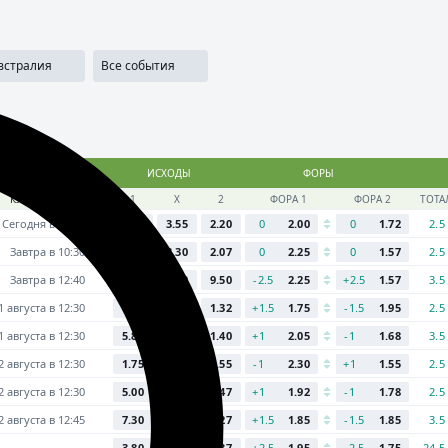
сти
SECRET
Медиа
Приложения
Результаты
...
встралия
Все события
матч
ИСХОДЫ
ФОРЫ
КУБОК. 1/8 ФИНАЛА
1
Х
2
ФОРА 1
ФОРА 2
ТОТА
Сегодня в 12:30
2.65
3.55
2.20
0
2.00
0
1.72
2.5
Завтра в 10:30
3.10
3.30
2.07
0
2.25
0
1.57
2.5
Завтра в 12:40
1.19
6.00
9.50
-2.5
2.25
+2.5
1.57
3.5
1 августа в 12:30
7.00
4.80
1.32
+1.5
1.75
-1.5
1.95
2.5
1 августа в 12:30
5.80
4.30
1.40
+1
2.05
-1
1.68
3.5
2 августа в 12:30
1.75
3.90
3.55
-1
2.30
+1
1.55
2.5
2 августа в 12:30
5.00
4.30
1.47
+1
1.92
-1
1.78
2.5
2 августа в 12:45
7.30
5.40
1.27
+1.5
1.85
-1.5
1.85
3.5
3.80
11.00
1.37
+2.5
1.95
-2.5
1.75
24.5