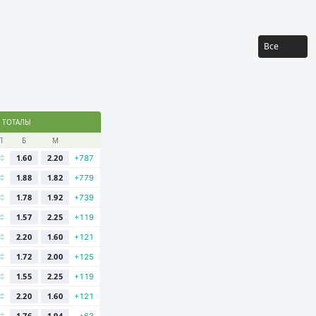
Все
ТОТАЛЫ
Л
Б
М
1.60
2.20
+787
1.88
1.82
+779
1.78
1.92
+739
1.57
2.25
+119
2.20
1.60
+121
1.72
2.00
+125
1.55
2.25
+119
2.20
1.60
+121
1.76
1.94
+63