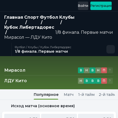
Войти
Регистрация
Главная
Спорт
Футбол
Клубы
Кубок Либертадорес
1/8 финала. Первые матчи
Мирасол — ЛДУ Кито
Футбол / Клубы / Кубок Либертадорес
1/8 финала. Первые матчи
Матч
Мирасол
В
Н
В
Н
П
?
ЛДУ Кито
Н
В
В
В
П
?
Популярное
Матч
1-й тайм
2-й тайм
Исход матча (основное время)