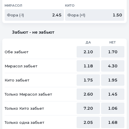
МИРАСОЛ
КИТО
2.45
1.50
Фора (‑1)
Фора (+1)
Забьют ‑ не забьют
ДА
НЕТ
2.10
1.70
Обе забьют
1.18
4.30
Мирасол забьет
1.75
1.95
Кито забьет
2.60
1.45
Только Мирасол забьет
7.20
1.06
Только Кито забьет
2.05
1.68
Только одна забьет