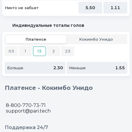
5.50
1.11
Никто не забьет
Индивидуальные тоталы голов
Платенсе
Кокимбо Унидо
0.5
1
1.5
2
2.5
2.30
1.55
Больше
Меньше
Платенсе - Кокимбо Унидо
8-800-770-73-71
support@pari.tech
Поддержка 24/7