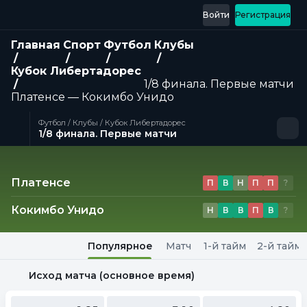
Войти
Регистрация
Главная
Спорт
Футбол
Клубы
Кубок Либертадорес
1/8 финала. Первые матчи
Платенсе — Кокимбо Унидо
Футбол / Клубы / Кубок Либертадорес
1/8 финала. Первые матчи
Матч
Платенсе
П
В
Н
П
П
?
Кокимбо Унидо
Н
В
В
П
В
?
Популярное
Матч
1-й тайм
2-й тайм
Исход матча (основное время)