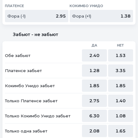
ПЛАТЕНСЕ
КОКИМБО УНИДО
2.95
1.38
Фора (‑1)
Фора (+1)
Забьют ‑ не забьют
ДА
НЕТ
2.40
1.53
Обе забьют
1.28
3.35
Платенсе забьет
1.85
1.85
Кокимбо Унидо забьет
2.75
1.40
Только Платенсе забьет
6.30
1.08
Только Кокимбо Унидо забьет
2.08
1.65
Только одна забьет