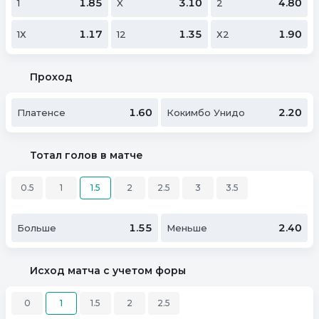
1.85
3.10
4.80
1
X
2
1.17
1.35
1.90
1Х
12
Х2
Проход
1.60
2.20
Платенсе
Кокимбо Унидо
Тотал голов в матче
0.5
1
1.5
2
2.5
3
3.5
1.55
2.40
Больше
Меньше
Исход матча с учетом форы
0
1
1.5
2
2.5