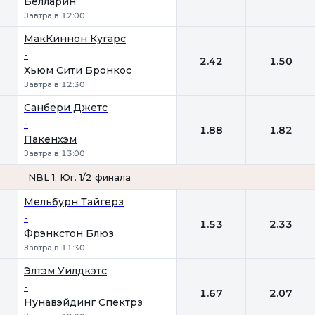
Белларин
Завтра в 12:00
МакКиннон Кугарс
-
2.42
1.50
Хьюм Сити Бронкос
Завтра в 12:30
Санбери Джетс
-
1.88
1.82
Пакенхэм
Завтра в 13:00
NBL 1. Юг. 1/2 финала
1
2
Мельбурн Тайгерз
-
1.53
2.33
Фрэнкстон Блюз
Завтра в 11:30
Элтэм Уилдкэтс
-
1.67
2.07
Нунавэйдинг Спектрз