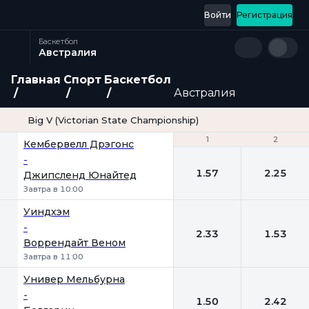
Войти
Регистрация
Баскетбол
Австралия
Главная
Спорт
Баскетбол
Австралия
Big V (Victorian State Championship)
1
1
2
2
Кембервелл Дрэгонс
-
1.57
2.25
Джипсленд Юнайтед
Завтра в 10:00
Уиндхэм
-
2.33
1.53
Воррендайт Веном
Завтра в 11:00
Универ Мельбурна
-
1.50
2.42