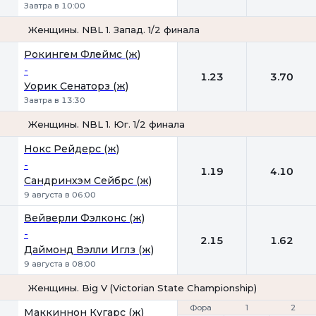
Завтра в 10:00
Женщины. NBL 1. Запад. 1/2 финала
1
2
Рокингем Флеймс (ж)
-
1.23
3.70
Уорик Сенаторз (ж)
Завтра в 13:30
Женщины. NBL 1. Юг. 1/2 финала
1
2
Нокс Рейдерс (ж)
-
1.19
4.10
Сандринхэм Сейбрс (ж)
9 августа в 06:00
Вейверли Фэлконс (ж)
-
2.15
1.62
Даймонд Вэлли Иглз (ж)
9 августа в 08:00
Женщины. Big V (Victorian State Championship)
Фора
Фора
1
1
2
2
Маккиннон Кугарс (ж)