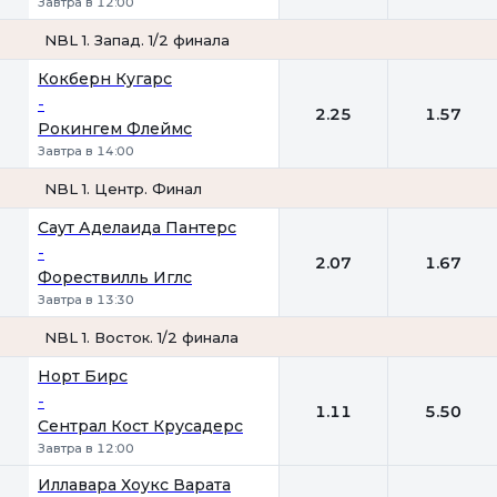
Завтра в 12:00
NBL 1. Запад. 1/2 финала
1
2
Кокберн Кугарс
-
2.25
1.57
Рокингем Флеймс
Завтра в 14:00
NBL 1. Центр. Финал
1
2
Саут Аделаида Пантерс
-
2.07
1.67
Форествилль Иглс
Завтра в 13:30
NBL 1. Восток. 1/2 финала
1
2
Норт Бирс
-
1.11
5.50
Сентрал Кост Крусадерс
Завтра в 12:00
Иллавара Хоукс Варата