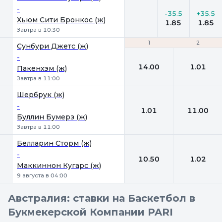
-
-35.5
+35.5
Хьюм Сити Бронкос (ж)
1.85
1.85
Завтра в 10:30
1
1
2
2
Сунбури Джетс (ж)
-
14.00
1.01
Пакенхэм (ж)
Завтра в 11:00
Шербрук (ж)
-
1.01
11.00
Буллин Бумерз (ж)
Завтра в 11:00
Белларин Сторм (ж)
-
10.50
1.02
Маккиннон Кугарс (ж)
9 августа в 04:00
Австралия: ставки на Баскетбол в
Букмекерской Компании PARI