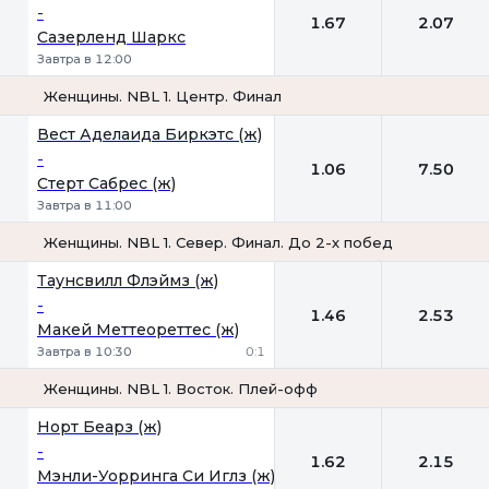
-
1.67
2.07
Сазерленд Шаркс
Завтра в 12:00
Женщины. NBL 1. Центр. Финал
1
2
Вест Аделаида Биркэтс (ж)
-
1.06
7.50
Стерт Сабрес (ж)
Завтра в 11:00
Женщины. NBL 1. Север. Финал. До 2-х побед
1
2
Таунсвилл Флэймз (ж)
-
1.46
2.53
Макей Меттеореттес (ж)
Завтра в 10:30
0:1
Женщины. NBL 1. Восток. Плей-офф
1
2
Норт Беарз (ж)
-
1.62
2.15
Мэнли-Уорринга Си Иглз (ж)