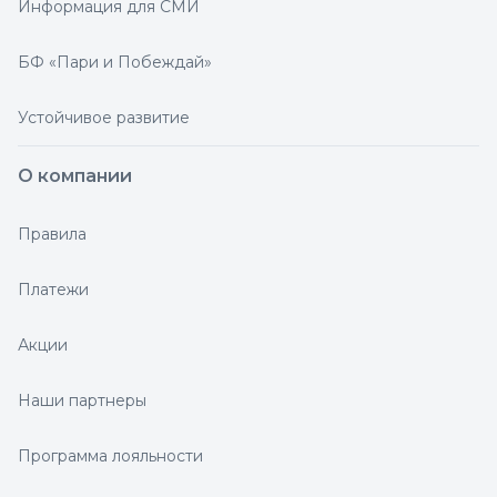
Информация для СМИ
БФ «Пари и Побеждай»
Устойчивое развитие
О компании
Правила
Платежи
Акции
Наши партнеры
Программа лояльности