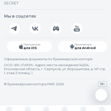
SECRET
Мы в соцсетях
Приложение
Приложение
для iOS
для Android
Официальные документы по букмекерской конторе
ООО «БК «ПАРИ». Адрес места нахождения 142214,
Московская область, г. Серпухов, ул. Ворошилова, д. 147 стр.
1, этаж 2 помещ. 1
© Букмекерская контора PARI. 2026
18+