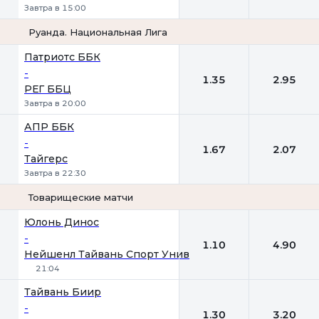
Завтра в 15:00
Руанда. Национальная Лига
1
2
Патриотс ББК
-
1.35
2.95
РЕГ ББЦ
Завтра в 20:00
АПР ББК
-
1.67
2.07
Тайгерс
Завтра в 22:30
Товарищеские матчи
1
2
Юлонь Динос
-
1.10
4.90
Нейшенл Тайвань Спорт Унив
21:04
Тайвань Биир
-
1.30
3.20