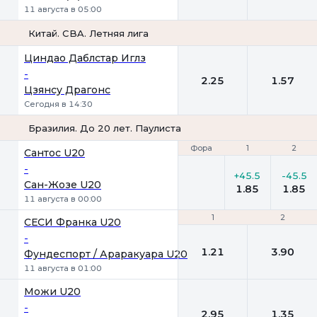
11 августа в 05:00
Китай. CBA. Летняя лига
1
2
Циндао Даблстар Иглз
-
2.25
1.57
Цзянсу Драгонс
Сегодня в 14:30
Бразилия. До 20 лет. Паулиста
Фора
Фора
1
1
2
2
Сантос U20
-
+45.5
-45.5
Сан-Жозе U20
1.85
1.85
11 августа в 00:00
1
1
2
2
СЕСИ Франка U20
-
1.21
3.90
Фундеспорт / Араракуара U20
11 августа в 01:00
Можи U20
-
2.95
1.35