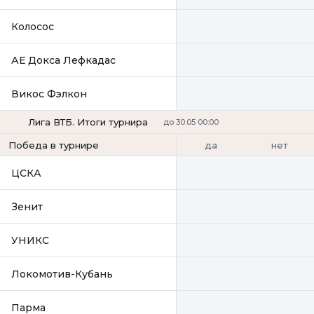
Колосос
АЕ Докса Лефкадас
Викос Фэлкон
Лига ВТБ. Итоги турнира
до 30.05 00:00
да
нет
Победа в турнире
ЦСКА
Зенит
УНИКС
Локомотив-Кубань
Парма