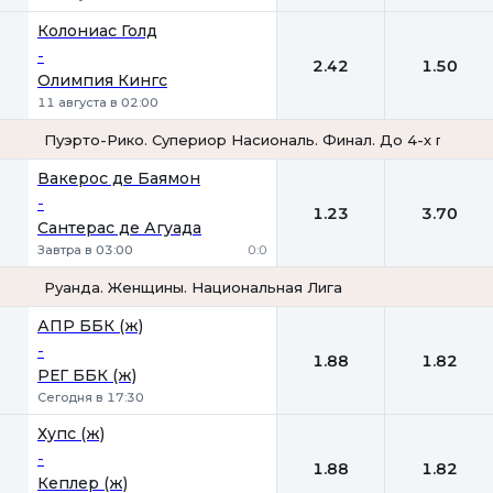
Колониас Голд
-
2.42
1.50
Олимпия Кингс
11 августа в 02:00
Пуэрто-Рико. Супериор Насиональ. Финал. До 4-х побед
1
2
Вакерос де Баямон
-
1.23
3.70
Сантерас де Агуада
Завтра в 03:00
0:0
Руанда. Женщины. Национальная Лига
1
2
АПР ББК (ж)
-
1.88
1.82
РЕГ ББК (ж)
Сегодня в 17:30
Хупс (ж)
-
1.88
1.82
Кеплер (ж)