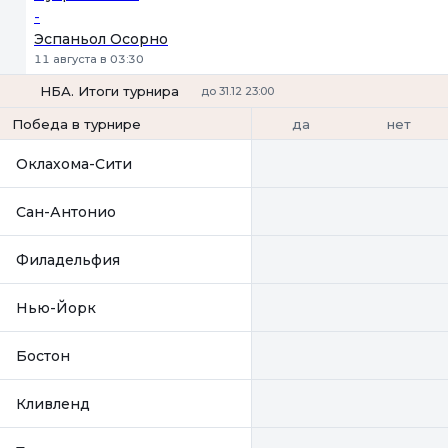
-
Эспаньол Осорно
11 августа в 03:30
НБА. Итоги турнира
до 31.12 23:00
да
нет
Победа в турнире
Оклахома-Сити
Сан-Антонио
Филадельфия
Нью-Йорк
Бостон
Кливленд