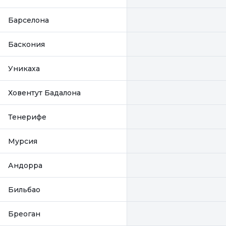
Барселона
Баскония
Уникаха
Ховентут Бадалона
Тенерифе
Мурсия
Андорра
Бильбао
Бреоган