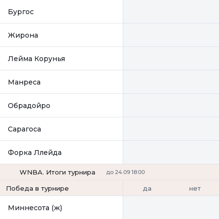
Бургос
Жирона
Лейма Корунья
Манреса
Обрадойро
Сарагоса
Форка Ллейда
WNBA. Итоги турнира
до 24.09 18:00
да
нет
Победа в турнире
Миннесота (ж)