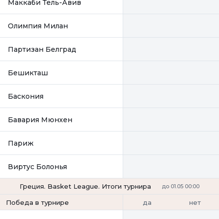
Маккаби Тель-Авив
Олимпия Милан
Партизан Белград
Бешикташ
Баскония
Бавария Мюнхен
Париж
Виртус Болонья
Греция. Basket League. Итоги турнира
до 01.05 00:00
да
нет
Победа в турнире