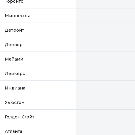
Торонто
Миннесота
Детройт
Денвер
Майами
Лейкерс
Индиана
Хьюстон
Голден Стэйт
Атланта