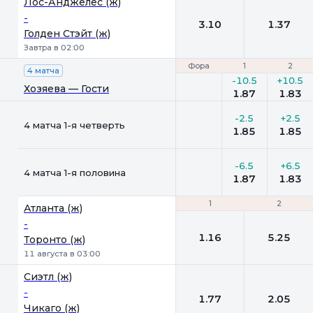
Лос-Анджелес (ж)
-
3.10
1.37
Голден Стэйт (ж)
Завтра в 02:00
Фора
Фора
1
1
2
2
4 матча
-10.5
+10.5
Хозяева — Гости
1.87
1.83
-2.5
+2.5
4 матча 1-я четверть
1.85
1.85
-6.5
+6.5
4 матча 1-я половина
1.87
1.83
1
1
2
2
Атланта (ж)
-
1.16
5.25
Торонто (ж)
11 августа в 03:00
Сиэтл (ж)
-
1.77
2.05
Чикаго (ж)