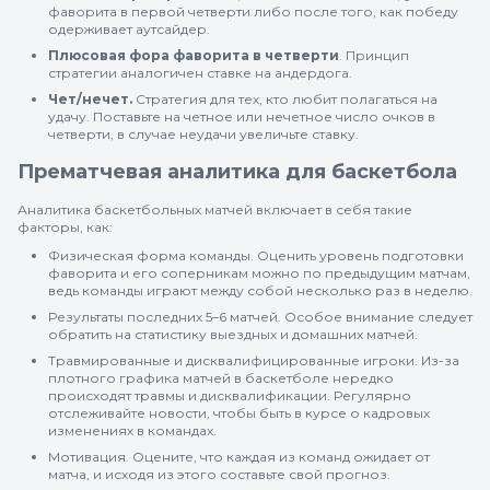
фаворита в первой четверти либо после того, как победу
одерживает аутсайдер.
Плюсовая фора фаворита в четверти
. Принцип
стратегии аналогичен ставке на андердога.
Чет/нечет.
Стратегия для тех, кто любит полагаться на
удачу. Поставьте на четное или нечетное число очков в
четверти, в случае неудачи увеличьте ставку.
Прематчевая аналитика для баскетбола
Аналитика баскетбольных матчей включает в себя такие
факторы, как:
Физическая форма команды. Оценить уровень подготовки
фаворита и его соперникам можно по предыдущим матчам,
ведь команды играют между собой несколько раз в неделю.
Результаты последних 5–6 матчей. Особое внимание следует
обратить на статистику выездных и домашних матчей.
Травмированные и дисквалифицированные игроки. Из-за
плотного графика матчей в баскетболе нередко
происходят травмы и дисквалификации. Регулярно
отслеживайте новости, чтобы быть в курсе о кадровых
изменениях в командах.
Мотивация. Оцените, что каждая из команд ожидает от
матча, и исходя из этого составьте свой прогноз.