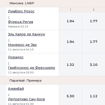
Мексика. LNBP
1
1
2
2
Диаблос Рохос
-
1.94
1.77
Фуэрца Региа
Завтра в 02:15
Эль Калор де Канкун
-
1.94
1.77
Минерос де Зак
11 августа в 04:15
Дорадос
-
1.32
3.10
Гамбусинос де Фреснилло
11 августа в 05:00
Парагвай. Примера
1
2
Амамбай
-
5.30
1.12
Депортиво Сан-Хосе
11 августа в 01:30