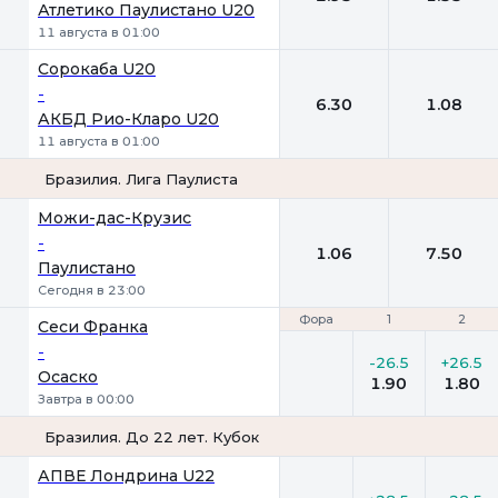
Атлетико Паулистано U20
11 августа в 01:00
Сорокаба U20
-
6.30
1.08
АКБД Рио-Кларо U20
11 августа в 01:00
Бразилия. Лига Паулиста
1
2
Можи-дас-Крузис
-
1.06
7.50
Паулистано
Сегодня в 23:00
Фора
Фора
1
1
2
2
Сеси Франка
-
-26.5
+26.5
Осаско
1.90
1.80
Завтра в 00:00
Бразилия. До 22 лет. Кубок
Фора
1
2
АПВЕ Лондрина U22