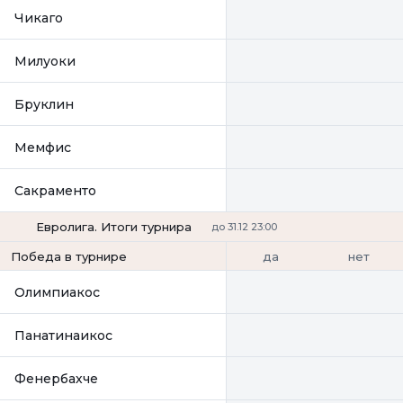
Чикаго
Милуоки
Бруклин
Мемфис
Сакраменто
Евролига. Итоги турнира
до 31.12 23:00
да
нет
Победа в турнире
Олимпиакос
Панатинаикос
Фенербахче