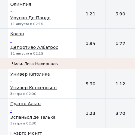
Олимпия
-
1.21
3.90
Урупан Де Пандо
11 августа в 02:15
Колон
-
1.94
1.77
Депортиво Албатрос
11 августа в 02:15
Чили. Лига Насиональ
1
2
Универ Католика
-
5.30
1.12
Универ Консепсьон
Завтра в 02:00
Пуэнто Альто
-
1.23
3.70
Эспаньол де Талька
Завтра в 02:30
Пуэрто Монтт