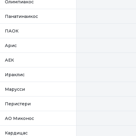
Олимпиакос
Панатинаикос
ПАОК
Арис
АЕК
Ираклис
Марусси
Перистери
АО Миконос
Кардицас