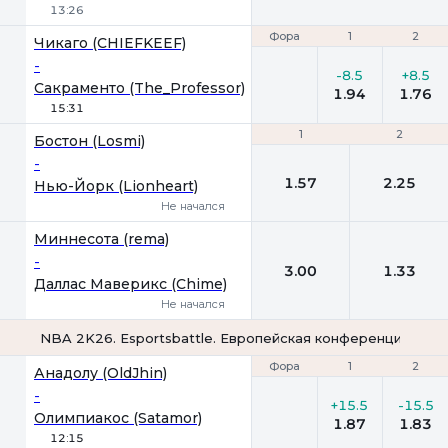
13:26
Фора
Фора
1
1
2
2
Чикаго (CHIEFKEEF)
-
-8.5
+8.5
Сакраменто (The_Professor)
1.94
1.76
15:31
1
1
2
2
Бостон (Losmi)
-
1.57
2.25
Нью-Йорк (Lionheart)
Не начался
Миннесота (rema)
-
3.00
1.33
Даллас Маверикс (Chime)
Не начался
NBA 2K26. Esportsbattle. Европейская конференция. 4х5 
Фора
Фора
1
1
2
2
Анадолу (OldJhin)
-
+15.5
-15.5
Олимпиакос (Satamor)
1.87
1.83
12:15