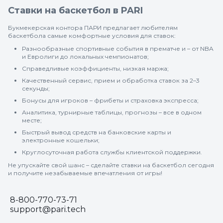
Ставки на баскетбол в PARI
Букмекерская контора ПАРИ предлагает любителям
баскетбола самые комфортные условия для ставок:
Разнообразные спортивные события в прематче и – от NBA
и Евролиги до локальных чемпионатов;
Справедливые коэффициенты, низкая маржа;
Качественный сервис, прием и обработка ставок за 2–3
секунды;
Бонусы для игроков – фрибеты и страховка экспресса;
Аналитика, турнирные таблицы, прогнозы – все в одном
месте;
Быстрый вывод средств на банковские карты и
электронные кошельки;
Круглосуточная работа службы клиентской поддержки.
Не упускайте свой шанс – сделайте ставки на баскетбол сегодня
и получите незабываемые впечатления от игры!
8-800-770-73-71
support@pari.tech