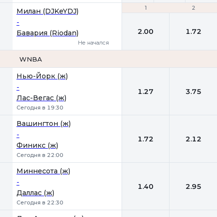
1
1
2
2
Милан (DJKeYDJ)
-
2.00
1.72
Бавария (Riodan)
Не начался
WNBA
1
2
Нью-Йорк (ж)
-
1.27
3.75
Лас-Вегас (ж)
Сегодня в 19:30
Вашингтон (ж)
-
1.72
2.12
Финикс (ж)
Сегодня в 22:00
Миннесота (ж)
-
1.40
2.95
Даллас (ж)
Сегодня в 22:30