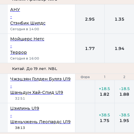
1
2
АНУ
-
2.95
1.35
Стэнбик Шилдс
Сегодня в 14:00
Мойщерс Нетс
-
1.77
1.94
Террор
Сегодня в 16:00
Китай. До 19 лет. NBL
Фора
Фора
1
1
2
2
Чжэцзян Голден Буллз U19
-
+18.5
-18.5
Шаньдун Хай-Спид U19
1.82
1.88
32:51
Цзилинь U19
-
+38.5
-38.5
1.75
1.95
Шеньчжень Леопардс U19
38:13