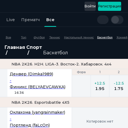
Войти
Регистрация
Live
Прематч
Все
Все
Топ
Футбол
Теннис
Настольный теннис
Баскетбол
Хоккей
Главная
Спорт
Баскетбол
NBA 2K26. H2H. LIGA-3. Восток-2. Хабаровск. 4х4
Фора
Фора
1
1
2
2
Денвер (Dimka1989)
-
+12.5
-12.5
Финикс (BELYAEVCAWKA)
1.95
1.75
16:36
NBA 2K26. Esportsbattle 4Х5
Оклахома (yangrainmaker)
-
Котировок нет
Портленд (faLcOn)