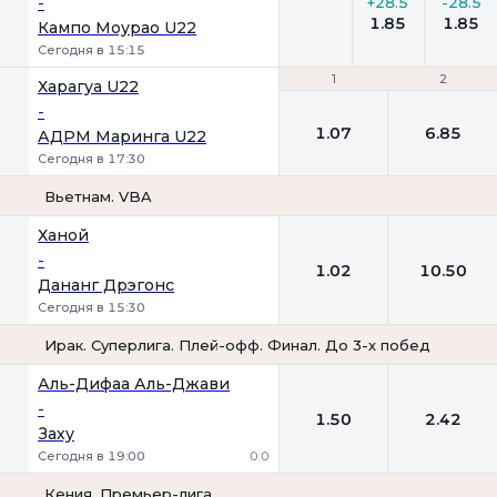
-
+28.5
-28.5
1.85
1.85
Кампо Моурао U22
Сегодня в 15:15
1
1
2
2
Харагуа U22
-
1.07
6.85
АДРМ Маринга U22
Сегодня в 17:30
Вьетнам. VBA
1
2
Ханой
-
1.02
10.50
Дананг Дрэгонс
Сегодня в 15:30
Ирак. Суперлига. Плей-офф. Финал. До 3-х побед
1
2
Аль-Дифаа Аль-Джави
-
1.50
2.42
Заху
Сегодня в 19:00
0:0
Кения. Премьер-лига