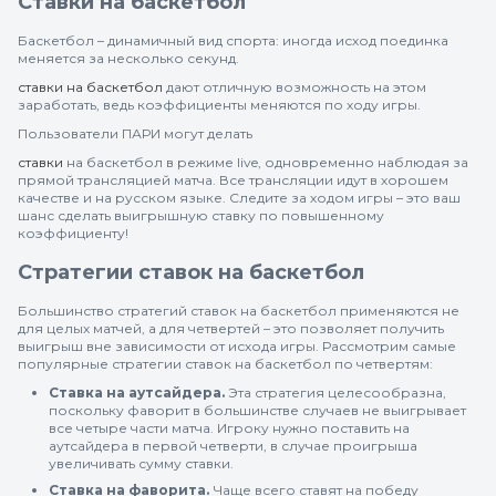
Ставки на баскетбол
Баскетбол – динамичный вид спорта: иногда исход поединка
меняется за несколько секунд.
ставки на баскетбол
дают отличную возможность на этом
заработать, ведь коэффициенты меняются по ходу игры.
Пользователи ПАРИ могут делать
ставки
на баскетбол в режиме live, одновременно наблюдая за
прямой трансляцией матча. Все трансляции идут в хорошем
качестве и на русском языке. Следите за ходом игры – это ваш
шанс сделать выигрышную ставку по повышенному
коэффициенту!
Стратегии ставок на баскетбол
Большинство стратегий ставок на баскетбол применяются не
для целых матчей, а для четвертей – это позволяет получить
выигрыш вне зависимости от исхода игры. Рассмотрим самые
популярные стратегии ставок на баскетбол по четвертям:
Ставка на аутсайдера.
Эта стратегия целесообразна,
поскольку фаворит в большинстве случаев не выигрывает
все четыре части матча. Игроку нужно поставить на
аутсайдера в первой четверти, в случае проигрыша
увеличивать сумму ставки.
Ставка на фаворита.
Чаще всего ставят на победу