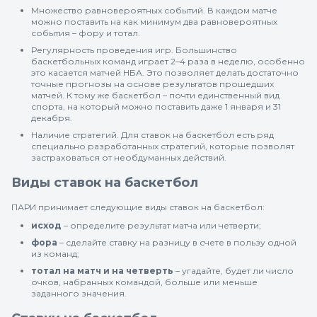
Множество равновероятных событий. В каждом матче
можно поставить на как минимум два равновероятных
события – фору и тотал.
Регулярность проведения игр. Большинство
баскетбольных команд играет 2–4 раза в неделю, особенно
это касается матчей НБА. Это позволяет делать достаточно
точные прогнозы на основе результатов прошедших
матчей. К тому же баскетбол – почти единственный вид
спорта, на который можно поставить даже 1 января и 31
декабря.
Наличие стратегий. Для ставок на баскетбол есть ряд
специально разработанных стратегий, которые позволят
застраховаться от необдуманных действий.
Виды ставок на баскетбол
ПАРИ принимает следующие виды ставок на баскетбол:
исход
– определите результат матча или четверти;
фора
– сделайте ставку на разницу в счете в пользу одной
из команд;
тотал на матч и на четверть
– угадайте, будет ли число
очков, набранных командой, больше или меньше
заданного значения.