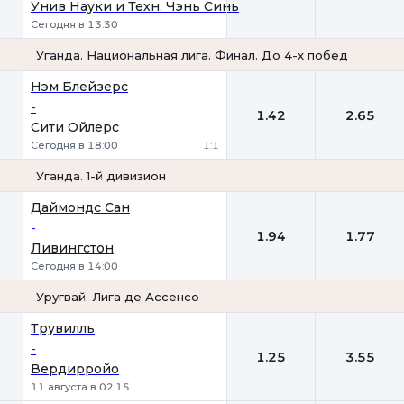
Унив Науки и Техн. Чэнь Синь
Сегодня в 13:30
Уганда. Национальная лига. Финал. До 4-х побед
1
2
Нэм Блейзерс
-
1.42
2.65
Сити Ойлерс
Сегодня в 18:00
1:1
Уганда. 1-й дивизион
1
2
Даймондс Сан
-
1.94
1.77
Ливингстон
Сегодня в 14:00
Уругвай. Лига де Ассенсо
1
2
Трувилль
-
1.25
3.55
Вердирройо
11 августа в 02:15