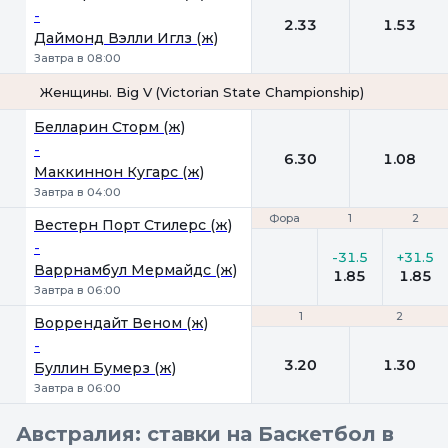
-
2.33
1.53
Даймонд Вэлли Иглз (ж)
Завтра в 08:00
Женщины. Big V (Victorian State Championship)
1
2
Белларин Сторм (ж)
-
6.30
1.08
Маккиннон Кугарс (ж)
Завтра в 04:00
Фора
Фора
1
1
2
2
Вестерн Порт Стилерс (ж)
-
-31.5
+31.5
Варрнамбул Мермайдс (ж)
1.85
1.85
Завтра в 06:00
1
1
2
2
Воррендайт Веном (ж)
-
3.20
1.30
Буллин Бумерз (ж)
Завтра в 06:00
Австралия: ставки на Баскетбол в