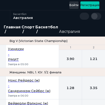
Войти
Регистрация
Баскетбол
Австралия
Главная
Спорт
Баскетбол
Австралия
Big V (Victorian State Championship)
1
1
2
2
Уиндхэм
-
3.90
1.21
РМИТ
Завтра в 05:00
Женщины. NBL 1. Юг. 1/2 финала
1
2
Нокс Рейдерс (ж)
-
1.28
3.35
Сандринхэм Сейбрс (ж)
Завтра в 06:00
Вейверли Фэлконс (ж)