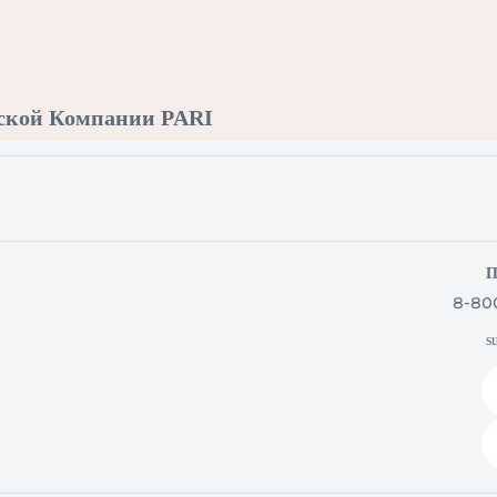
рской Компании PARI
П
8-80
s