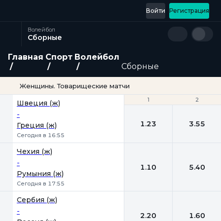
Войти
Регистрация
Волейбол
Сборные
Главная
Спорт
Волейбол
Сборные
Женщины. Товарищеские матчи
1
1
2
2
Швеция (ж)
-
1.23
3.55
Греция (ж)
Сегодня в 16:55
Чехия (ж)
-
1.10
5.40
Румыния (ж)
Сегодня в 17:55
Сербия (ж)
-
2.20
1.60