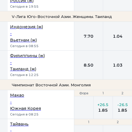
Россия (ж)
Сегодня в 19:55
V-Лига Юго-Восточной Азии. Женщины. Таиланд
1
2
Индонезия (ж)
-
7.70
1.04
Вьетнам (ж)
Сегодня в 08:55
Филиппины (ж)
-
8.50
1.03
Таиланд (ж)
Сегодня в 12:25
Чемпионат Восточной Азии. Монголия
Фора
Фора
1
1
2
2
Макао
-
+26.5
-26.5
Южная Корея
1.85
1.85
Сегодня в 08:25
1
1
2
2
Тайвань
-