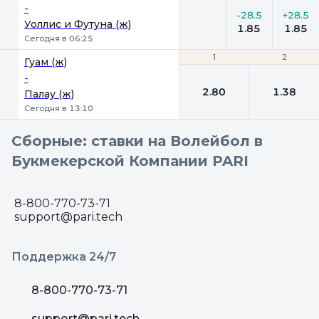
-
-28.5
+28.5
Уоллис и Футуна (ж)
1.85
1.85
Сегодня в 06:25
1
1
2
2
Гуам (ж)
-
2.80
1.38
Палау (ж)
Сегодня в 13:10
Сборные: ставки на Волейбол в
Букмекерской Компании PARI
8-800-770-73-71
support@pari.tech
Поддержка 24/7
8-800-770-73-71
support@pari.tech