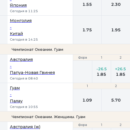
1.55
2.30
Япония
Сегодня в 11:25
Монголия
-
1.75
1.95
Китай
Сегодня в 14:25
Чемпионат Океании. Гуам
Фора
Фора
1
1
2
2
Австралия
-
-26.5
+26.5
Папуа-Новая Гвинея
1.85
1.85
Сегодня в 08:40
1
1
2
2
Гуам
-
1.09
5.70
Палау
Сегодня в 10:55
Чемпионат Океании. Женщины. Гуам
Фора
Фора
1
1
2
2
Австралия (ж)