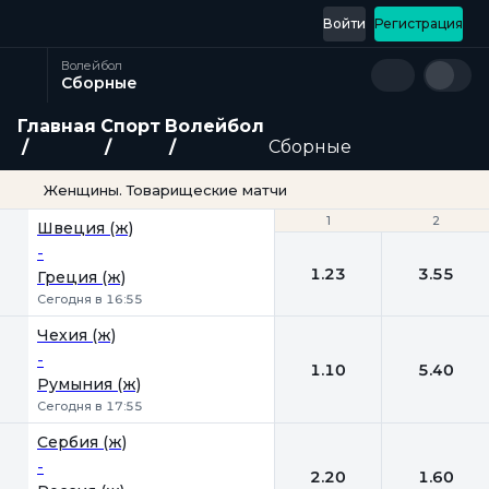
Войти
Регистрация
Волейбол
Сборные
Главная
Спорт
Волейбол
Сборные
Женщины. Товарищеские матчи
1
1
2
2
Швеция (ж)
-
1.23
3.55
Греция (ж)
Сегодня в 16:55
Чехия (ж)
-
1.10
5.40
Румыния (ж)
Сегодня в 17:55
Сербия (ж)
-
2.20
1.60