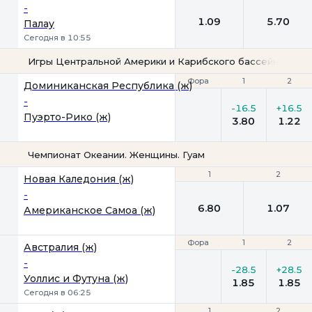
-
1.09
5.70
Палау
Сегодня в 10:55
Игры Центральной Америки и Карибского бассейна. Женщ
Фора
Фора
1
1
2
2
Доминиканская Республика (ж)
-
-16.5
+16.5
Пуэрто-Рико (ж)
3.80
1.22
Чемпионат Океании. Женщины. Гуам
1
1
2
2
Новая Каледония (ж)
-
6.80
1.07
Американское Самоа (ж)
Фора
Фора
1
1
2
2
Австралия (ж)
-
-28.5
+28.5
Уоллис и Футуна (ж)
1.85
1.85
Сегодня в 06:25
1
1
2
2