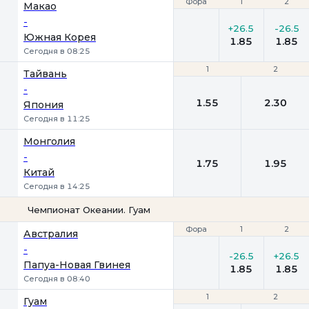
Фора
Фора
1
1
2
2
Макао
-
+26.5
-26.5
Южная Корея
1.85
1.85
Сегодня в 08:25
1
1
2
2
Тайвань
-
1.55
2.30
Япония
Сегодня в 11:25
Монголия
-
1.75
1.95
Китай
Сегодня в 14:25
Чемпионат Океании. Гуам
Фора
Фора
1
1
2
2
Австралия
-
-26.5
+26.5
Папуа-Новая Гвинея
1.85
1.85
Сегодня в 08:40
1
1
2
2
Гуам