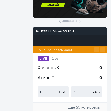
Участвовать
Перейти
ПОПУЛЯРНЫЕ СОБЫТИЯ
Футбол
Киберспорт
Теннис
Настольный теннис
Баскетбол
ATP. Монреаль. Хард
LIVE
1 сет
Хачанов К
0
Атман Т
0
1.35
3.05
1
2
Еще 50 котировок