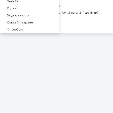
Бейсбол
Челлендж. Минская область
Футзал
Челлендж. Минская область. 4x4. 3 сета (3-й до 15-ти)
Водное поло
Бразилия
Хоккей на траве
Суперлига С
Флорбол
Женщины. Суперлига С
Спорт
До 19 лет. Паулиста
Баскетбол 3x3
Женщины. До 21 года. Паулиста
Американский футбол
Женщины. До 19 лет. Паулиста
Пляжный футбол
Россия
Бадминтон
Женщины. Лига Про
Лакросс
Турнир А. Тверь
Регби
Турнир Б. Тверь
Австралийский футбол
Крикет
Автогонки
Бильярд