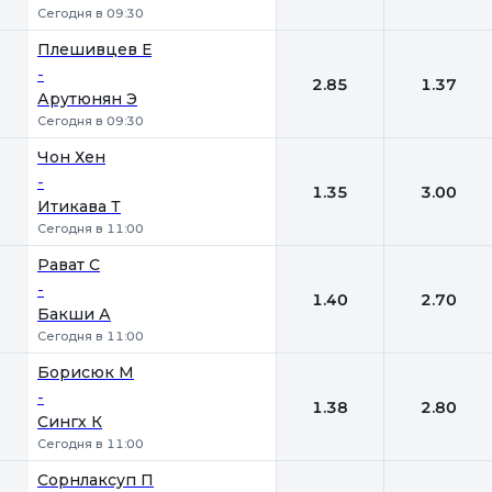
Сегодня в 09:30
Плешивцев Е
-
2.85
1.37
Арутюнян Э
Сегодня в 09:30
Чон Хен
-
1.35
3.00
Итикава Т
Сегодня в 11:00
Рават С
-
1.40
2.70
Бакши А
Сегодня в 11:00
Борисюк М
-
1.38
2.80
Сингх К
Сегодня в 11:00
Сорнлаксуп П