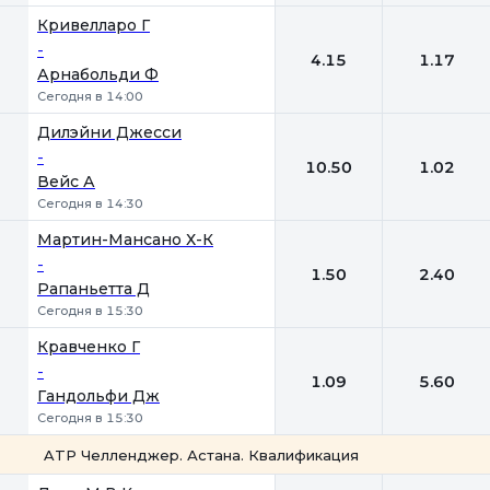
Кривелларо Г
-
4.15
1.17
Арнабольди Ф
Сегодня в 14:00
Дилэйни Джесси
-
10.50
1.02
Вейс А
Сегодня в 14:30
Мартин-Мансано Х-К
-
1.50
2.40
Рапаньетта Д
Сегодня в 15:30
Кравченко Г
-
1.09
5.60
Гандольфи Дж
Сегодня в 15:30
ATP Челленджер. Астана. Квалификация
1
2