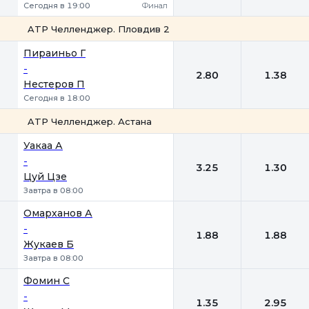
Сегодня в 19:00
Финал
ATP Челленджер. Пловдив 2
1
2
Пираиньо Г
-
2.80
1.38
Нестеров П
Сегодня в 18:00
ATP Челленджер. Астана
1
2
Уакаа А
-
3.25
1.30
Цуй Цзе
Завтра в 08:00
Омарханов А
-
1.88
1.88
Жукаев Б
Завтра в 08:00
Фомин С
-
1.35
2.95