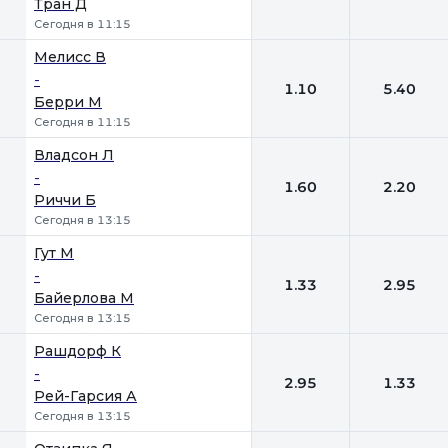
Тран Д
Сегодня в 11:15
Мелисс В
-
1.10
5.40
Берри М
Сегодня в 11:15
Владсон Л
-
1.60
2.20
Риччи Б
Сегодня в 13:15
Гут М
-
1.33
2.95
Байерлова М
Сегодня в 13:15
Рашдорф К
-
2.95
1.33
Рей-Гарсия А
Сегодня в 13:15