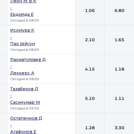
Леон М В К
-
1.06
6.80
Ердилда Е
Сегодня в 08:00
Исомура К
-
2.10
1.65
Пак Ыйсун
Сегодня в 08:00
Рахматуллаев Д
-
4.15
1.18
Деккерс А
Сегодня в 08:00
Тазабеков Д
-
5.10
1.11
Сасикумар М
Сегодня в 09:30
Остапенков Д
-
1.28
3.30
Агафонов Е