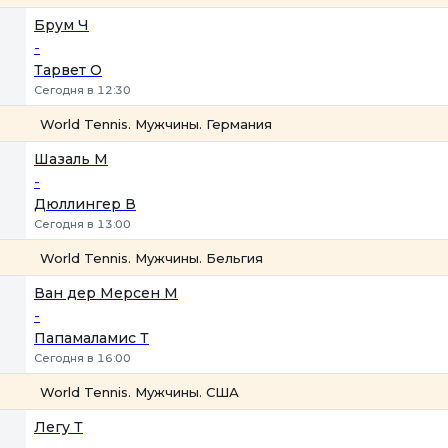
1
2
Брум Ч
-
Тарвет О
Сегодня в 12:30
World Tennis. Мужчины. Германия
1
2
Шазаль М
-
Дюллингер В
Сегодня в 13:00
World Tennis. Мужчины. Бельгия
1
2
Ван дер Мерсен М
-
Папамаламис Т
Сегодня в 16:00
World Tennis. Мужчины. США
1
2
Легу Т