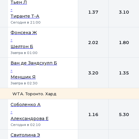
Тьен Л
-
1.37
3.10
Тиранте Т-А
Сегодня в 21:00
Фонсека Ж
-
2.02
1.80
Шелтон Б
Завтра в 01:00
Ван де Зандсхулп Б
-
3.20
1.35
Меншик Я
Завтра в 02:30
WTA. Торонто. Хард
1
2
Соболенко А
-
1.16
5.30
Александрова Е
Сегодня в 02:10
Свитолина Э