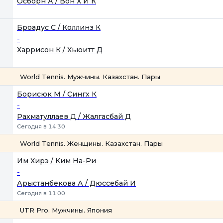
Осборн А / Вон Х И К
Броадус С / Коллинз К
-
Харрисон К / Хьюитт Д
World Tennis. Мужчины. Казахстан. Пары
1
2
Борисюк М / Сингх К
-
Рахматуллаев Д / Жалгасбай Д
Сегодня в 14:30
World Tennis. Женщины. Казахстан. Пары
1
2
Им Хирэ / Ким На-Ри
-
Арыстанбекова А / Дюссебай И
Сегодня в 11:00
UTR Pro. Мужчины. Япония