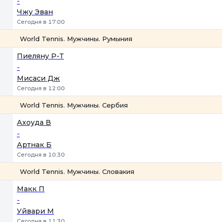
-
Чжу Эван
Сегодня в 17:00
World Tennis. Мужчины. Румыния
1
2
Пиеляну Р-Т
-
Мисаси Дж
Сегодня в 12:00
World Tennis. Мужчины. Сербия
1
2
Ахоуда В
-
Артнак Б
Сегодня в 10:30
World Tennis. Мужчины. Словакия
1
2
Макк П
-
Уйвари М
Сегодня в 11:30