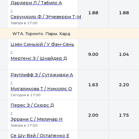
Дардери Л / Табило А
-
1.88
1.88
Серундоло Ф / Этчеверри Т-М
Завтра в 17:00
WTA. Торонто. Пары. Хард
1
2
Цзян Синьюй / У Фан-Сянь
-
9.00
1.04
Мертенс Э / Шнайдер Д
Раутлифф Э / Сутджиади А
-
1.63
2.20
Мигаликова Т / Николлс О
Сегодня в 17:00
Перес Э / Схюрс Д
-
2.00
1.75
Эррани С / Меличар Н
Завтра в 17:00
Се Шу-Вэй / Остапенко Е