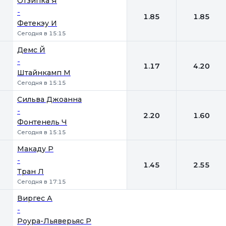
Отзипка Я
-
1.85
1.85
Фетекэу И
Сегодня в 15:15
Демс Й
-
1.17
4.20
Штайнкамп М
Сегодня в 15:15
Сильва Джоанна
-
2.20
1.60
Фонтенель Ч
Сегодня в 15:15
Макаду Р
-
1.45
2.55
Тран Л
Сегодня в 17:15
Виргес А
-
Роура-Льяверьяс Р