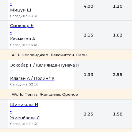
-
4.00
1.20
Мицуи Ш
Сегодня в 13:30
Синклер К
-
2.15
1.62
Качмазов А
Сегодня в 14:00
ATP Челленджер. Лексингтон. Пары
1
2
Эскобар Г / Калиянда-Пунача Н
-
1.33
2.95
Илаган А / Полинг К
Сегодня в 02:10
World Tennis. Женщины. Оренсе
1
2
Шиникова И
-
2.25
1.58
Жиенбаева C
Сегодня в 11:30