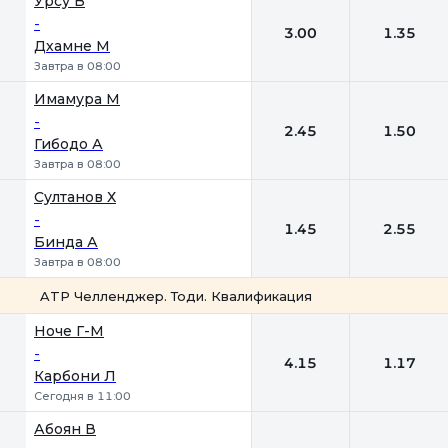
Урсу В
-
3.00
1.35
Дхамне М
Завтра в 08:00
Имамура М
-
2.45
1.50
Гибодо А
Завтра в 08:00
Султанов Х
-
1.45
2.55
Бинда А
Завтра в 08:00
ATP Челленджер. Тоди. Квалификация
1
2
Ноче Г-М
-
4.15
1.17
Карбони Л
Сегодня в 11:00
Абоян В