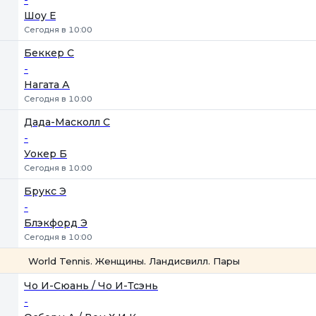
Шоу Е
Сегодня в 10:00
Беккер С
-
Нагата А
Сегодня в 10:00
Дада-Масколл С
-
Уокер Б
Сегодня в 10:00
Брукс Э
-
Блэкфорд Э
Сегодня в 10:00
World Tennis. Женщины. Ландисвилл. Пары
1
2
Чо И-Сюань / Чо И-Тсэнь
-