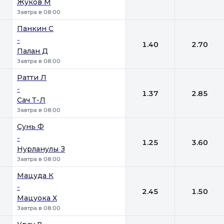
Жуков М
Завтра в 08:00
Панкин С
-
1.40
2.70
Палан Д
Завтра в 08:00
Ратти Л
-
1.37
2.85
Сач Т-Л
Завтра в 08:00
Сунь Ф
-
1.25
3.60
Нурланулы З
Завтра в 08:00
Мацуда К
-
2.45
1.50
Мацуока Х
Завтра в 08:00