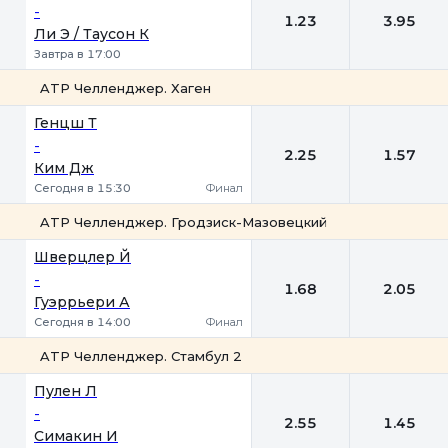
-
1.23
3.95
Ли Э / Таусон К
Завтра в 17:00
ATP Челленджер. Хаген
1
2
Генцш Т
-
2.25
1.57
Ким Дж
Сегодня в 15:30
Финал
ATP Челленджер. Гродзиск-Мазовецкий
1
2
Шверцлер Й
-
1.68
2.05
Гуэррьери А
Сегодня в 14:00
Финал
ATP Челленджер. Стамбул 2
1
2
Пулен Л
-
2.55
1.45
Симакин И