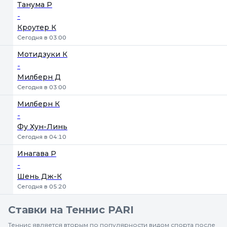
1
2
Танума Р
-
Кроутер К
Сегодня в 03:00
Мотидзуки К
-
Милберн Д
Сегодня в 03:00
Милберн К
-
Фу Хун-Линь
Сегодня в 04:10
Инагава Р
-
Шень Дж-К
Сегодня в 05:20
Ставки на Теннис PARI
Теннис является вторым по популярности видом спорта после