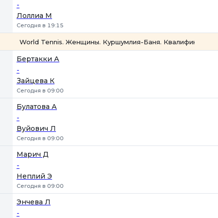
-
Лоллиа М
Сегодня в 19:15
World Tennis. Женщины. Куршумлия-Баня. Квалификация
1
2
Бертакки А
-
Зайцева К
Сегодня в 09:00
Булатова А
-
Вуйович Л
Сегодня в 09:00
Марич Д
-
Неплий Э
Сегодня в 09:00
Энчева Л
-