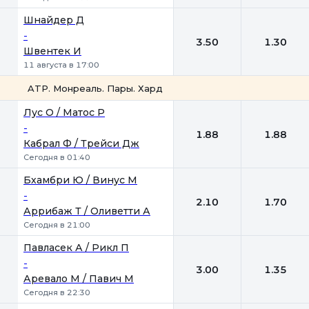
Шнайдер Д
-
3.50
1.30
Швентек И
11 августа в 17:00
ATP. Монреаль. Пары. Хард
1
2
Лус О / Матос Р
-
1.88
1.88
Кабрал Ф / Трейси Дж
Сегодня в 01:40
Бхамбри Ю / Винус М
-
2.10
1.70
Аррибаж Т / Оливетти А
Сегодня в 21:00
Павласек А / Рикл П
-
3.00
1.35
Аревало М / Павич М
Сегодня в 22:30