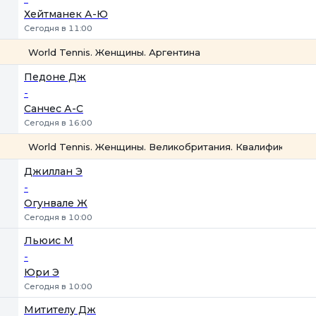
Хейтманек А-Ю
Сегодня в 11:00
World Tennis. Женщины. Аргентина
1
2
Педоне Дж
-
Санчес А-С
Сегодня в 16:00
World Tennis. Женщины. Великобритания. Квалификация
1
2
Джиллан Э
-
Огунвале Ж
Сегодня в 10:00
Льюис М
-
Юри Э
Сегодня в 10:00
Митителу Дж