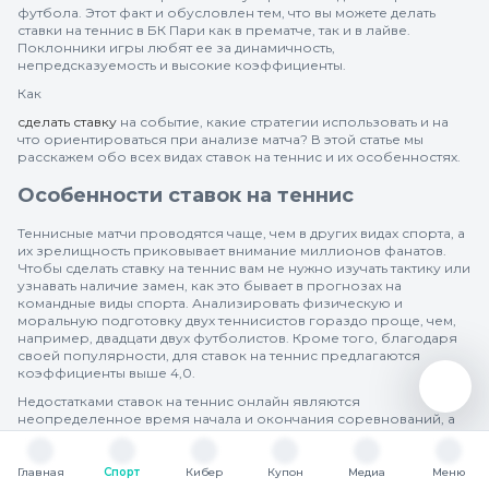
футбола. Этот факт и обусловлен тем, что вы можете делать
ставки на теннис в БК Пари как в прематче, так и в лайве.
Поклонники игры любят ее за динамичность,
непредсказуемость и высокие коэффициенты.
Как
сделать ставку
на событие, какие стратегии использовать и на
что ориентироваться при анализе матча? В этой статье мы
расскажем обо всех видах ставок на теннис и их особенностях.
Особенности ставок на теннис
Теннисные матчи проводятся чаще, чем в других видах спорта, а
их зрелищность приковывает внимание миллионов фанатов.
Чтобы сделать ставку на теннис вам не нужно изучать тактику или
узнавать наличие замен, как это бывает в прогнозах на
командные виды спорта. Анализировать физическую и
моральную подготовку двух теннисистов гораздо проще, чем,
например, двадцати двух футболистов. Кроме того, благодаря
своей популярности, для ставок на теннис предлагаются
коэффициенты выше 4,0.
Недостатками ставок на теннис онлайн являются
неопределенное время начала и окончания соревнований, а
также зависимость от погодных условий, которая может
изменить продолжительность игры и ее характер. Поскольку это
сольный вид спорта, если теннисист получает травму, он просто
Главная
Спорт
Кибер
Купон
Медиа
Меню
вылетает из турнира, что может привести к потере ставки.
Главная
Спорт
Кибер
Купон
Медиа
Меню