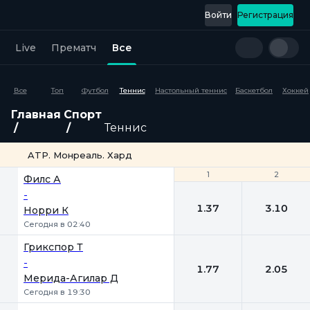
Войти
Регистрация
Live
Прематч
Все
Все
Топ
Футбол
Теннис
Настольный теннис
Баскетбол
Хоккей
Главная
Спорт
Теннис
ATP. Монреаль. Хард
1
1
2
2
Филс А
-
1.37
3.10
Норри К
Сегодня в 02:40
Грикспор Т
-
1.77
2.05
Мерида-Агилар Д
Сегодня в 19:30