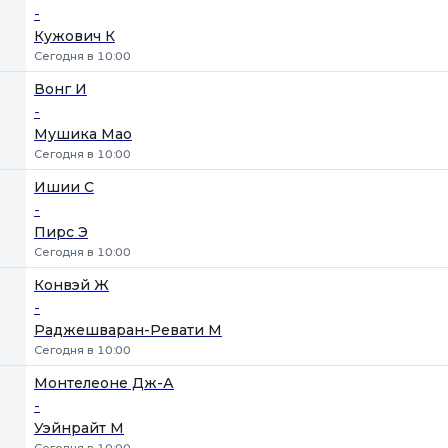
-
Кужович К
Сегодня в 10:00
Вонг И
-
Мушика Мао
Сегодня в 10:00
Ишии С
-
Пирс Э
Сегодня в 10:00
Конвэй Ж
-
Раджешваран-Ревати М
Сегодня в 10:00
Монтелеоне Дж-А
-
Уэйнрайт М