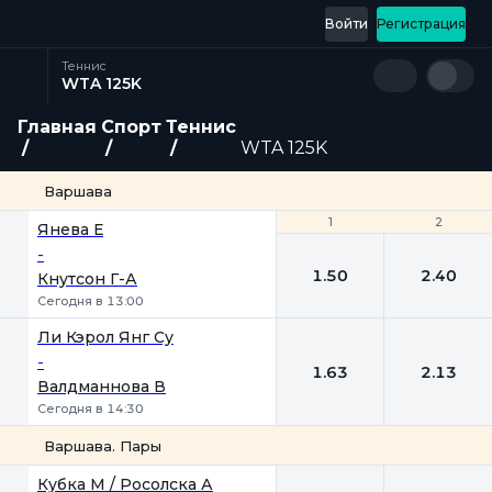
Войти
Регистрация
Теннис
WTA 125K
Главная
Спорт
Теннис
WTA 125K
Варшава
1
1
2
2
Янева Е
-
1.50
2.40
Кнутсон Г-А
Сегодня в 13:00
Ли Кэрол Янг Су
-
1.63
2.13
Валдманнова В
Сегодня в 14:30
Варшава. Пары
1
2
Кубка М / Росолска А