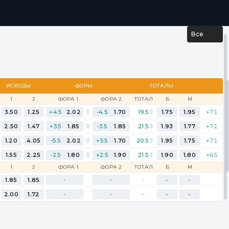
...
РЕЗУЛЬТАТЫ
Все
ИСХОДЫ
ФОРЫ
ТОТАЛЫ
1
2
ФОРА 1
ФОРА 2
ТОТАЛ
Б
М
3.50
1.25
+4.5
2.02
-4.5
1.70
19.5
1.75
1.95
+71
2.50
1.47
+3.5
1.85
-3.5
1.85
21.5
1.93
1.77
+71
1.20
4.05
-5.5
2.02
+5.5
1.70
20.5
1.95
1.75
+71
1.55
2.25
-2.5
1.80
+2.5
1.90
21.5
1.90
1.80
+65
1
2
ФОРА 1
ФОРА 2
ТОТАЛ
Б
М
1.85
1.85
-
-
-
-
-
2.00
1.72
-
-
-
-
-