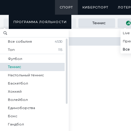
СПОРТ
СПОРТ
КИБЕРСПОРТ
КИБЕРСПОРТ
ЛОТЕР
ЛОТЕР
ПРОГРАММА ЛОЯЛЬНОСТИ
Все время
Теннис
Все время
Live
Главная
Спорт
Теннис
SECRET
ATP Челленджер
1 час
Пре
Все события
Все события
Все события
4530
136
2 часа
Все
Топ
КАТЕГОРИИ
ХАГЕН
115
МЕДИА
Теннис - ATP Челленджер
Ким Дж — Меллер Э
ATP
4 часа
Футбол
Ким Дж
Генцш Т — Пирош Ж
Монреаль
6 часов
ПРИЛОЖЕНИЯ
Теннис
-
Меллер Э
Генцш Т
Монреаль. Пары
ЛЕКСИНГТОН
12 часов
Настольный теннис
-
Пирош Ж
Бутвилас Э — Лайович Д
РЕЗУЛЬТАТЫ
WTA
1 день
Баскетбол
Бутвилас Э
ГРОДЗИСК-МАЗОВЕЦКИЙ
Торонто
-
2 дня
Хоккей
Лайович Д
Гуэррьери А — Глинка Д
ГР
Торонто. Пары
Волейбол
Гуэррьери А
Эрар М — Шверцлер Й
-
ATP Челленджер
Единоборства
Глинка Д
Эрар М
СТАМБУЛ 2
-
Хаген
Бокс
Шверцлер Й
Гибодо А — Симакин И
Лексингтон
Гибодо А
Гандбол
Пулен Л — Броувер Г
-
Гродзиск-Мазовецкий
Симакин И
Пулен Л