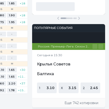
.85
1.85
+18
Б
М
.80
1.90
+18
.75
1.95
+18
ПОПУЛЯРНЫЕ СОБЫТИЯ
Б
М
-
-
Футбол
Киберспорт
Теннис
Настольный теннис
Баскетбол
Б
М
-
-
Россия. Премьер-Лига. Сезон 26/27
Б
М
Сегодня в 15:30
-
-
Крылья Советов
Б
М
.10
1.65
+30
Балтика
.10
1.65
+113
.60
2.20
+37
3.10
3.15
2.45
1
Х
2
.92
1.78
+155
Еще 742 котировки