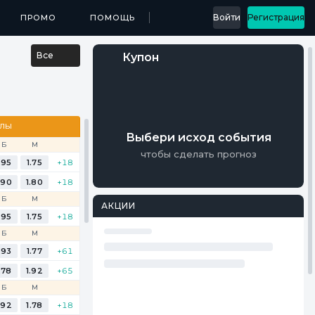
...
Войти
Регистрация
МЕДИА
ПРОМО
ПРИЛОЖЕНИЯ
ПОМОЩЬ
РЕЗУЛЬТАТЫ
Все
Купон
АЛЫ
Выбери исход события
Б
М
чтобы сделать прогноз
.95
1.75
+18
.90
1.80
+18
Б
М
АКЦИИ
.95
1.75
+18
Б
М
.93
1.77
+61
.78
1.92
+65
Б
М
.92
1.78
+18