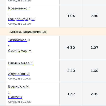
Сегодня в 15:30
Кравченко Г
-
1.04
7.80
Гандольфи Дж
Сегодня в 15:30
Астана. Квалификация
1
2
Тазабеков Д
-
6.30
1.07
Сасикумар М
Плешивцев Е
-
2.20
1.60
Арутюнян Э
Сегодня в 10:05
Борисюк М
-
1.37
2.85
Сингх К
Сегодня в 11:05