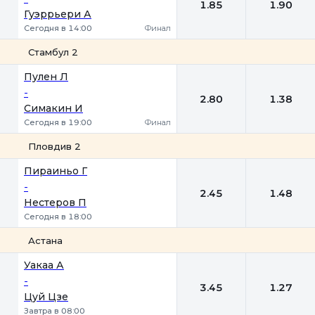
1.85
1.90
Гуэррьери А
Сегодня в 14:00
Финал
Стамбул 2
1
2
Пулен Л
-
2.80
1.38
Симакин И
Сегодня в 19:00
Финал
Пловдив 2
1
2
Пираиньо Г
-
2.45
1.48
Нестеров П
Сегодня в 18:00
Астана
1
2
Уакаа А
-
3.45
1.27
Цуй Цзе
Завтра в 08:00