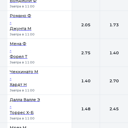
Бондиоли Ф
Завтра в 11:00
Романо Ф
-
2.05
1.73
Джунта М
Завтра в 11:00
Мена Ф
-
2.75
1.40
Форел Т
Завтра в 11:00
Чеккинато М
-
1.40
2.70
Хардт Н
Завтра в 11:00
Далла Валле Э
-
1.48
2.45
Торрес Х-Б
Завтра в 11:00
Мрва М