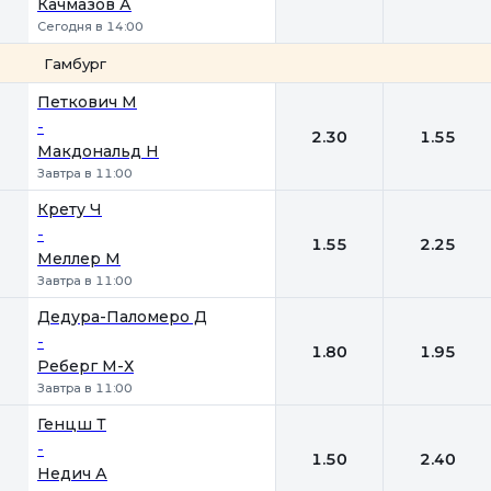
Качмазов А
Сегодня в 14:00
Гамбург
1
2
Петкович М
-
2.30
1.55
Макдональд Н
Завтра в 11:00
Крету Ч
-
1.55
2.25
Меллер М
Завтра в 11:00
Дедура-Паломеро Д
-
1.80
1.95
Реберг М-Х
Завтра в 11:00
Генцш Т
-
1.50
2.40
Недич А