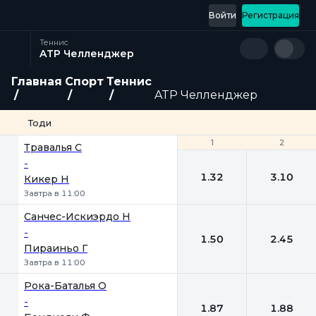
Войти
Регистрация
Теннис
ATP Челленджер
Главная
Спорт
Теннис
ATP Челленджер
Тоди
1
1
2
2
Травалья С
-
1.32
3.10
Кикер Н
Завтра в 11:00
Санчес-Искиэрдо Н
-
1.50
2.45
Пираиньо Г
Завтра в 11:00
Рока-Баталья О
-
1.87
1.88