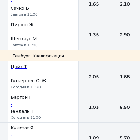
-
1.65
2.10
Сачко В
Завтра в 11:00
Пирош Ж
-
1.35
2.90
Шенхаус М
Завтра в 11:00
Гамбург. Квалификация
1
2
Цойх Т
-
2.05
1.68
Гутьеррес О-Ж
Сегодня в 11:30
Бартон Г
-
1.03
8.50
Гендель Т
Сегодня в 11:30
Кумстат Я
-
1.09
5.70