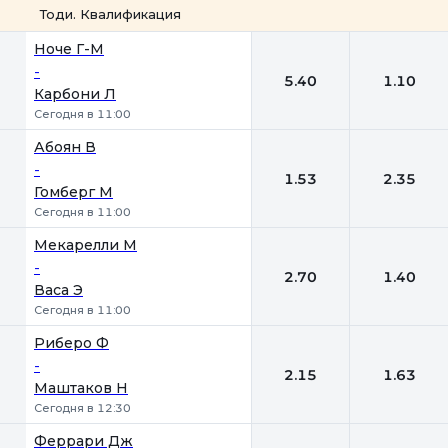
Тоди. Квалификация
1
2
Ноче Г-М
-
5.40
1.10
Карбони Л
Сегодня в 11:00
Абоян В
-
1.53
2.35
Гомберг М
Сегодня в 11:00
Мекарелли М
-
2.70
1.40
Васа Э
Сегодня в 11:00
Риберо Ф
-
2.15
1.63
Маштаков Н
Сегодня в 12:30
Феррари Дж