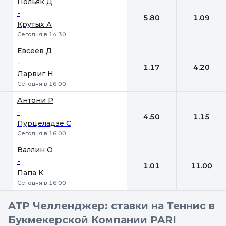
Польяк Д
-
5.80
1.09
Крутых А
Сегодня в 14:30
Евсеев Д
-
1.17
4.20
Ларвиг Н
Сегодня в 16:00
Антони Р
-
4.50
1.15
Пурцеладзе С
Сегодня в 16:00
Валлин О
-
1.01
11.00
Папа К
Сегодня в 16:00
ATP Челленджер: ставки на Теннис в
Букмекерской Компании PARI