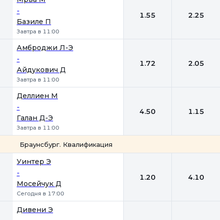
-
1.55
2.25
Базиле П
Завтра в 11:00
Амброджи Л-Э
-
1.72
2.05
Айдукович Д
Завтра в 11:00
Деллиен М
-
4.50
1.15
Галан Д-Э
Завтра в 11:00
Браунсбург. Квалификация
1
2
Уинтер Э
-
1.20
4.10
Мосейчук Д
Сегодня в 17:00
Дивени Э