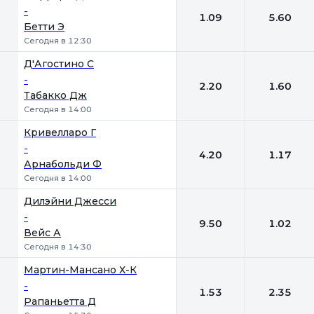
-
1.09
5.60
Бетти Э
Сегодня в 12:30
Д'Агостино С
-
2.20
1.60
Табакко Дж
Сегодня в 14:00
Кривелларо Г
-
4.20
1.17
Арнабольди Ф
Сегодня в 14:00
Дилэйни Джесси
-
9.50
1.02
Вейс А
Сегодня в 14:30
Мартин-Мансано Х-К
-
1.53
2.35
Рапаньетта Д