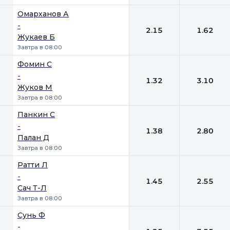
Омарханов А
-
2.15
1.62
Жукаев Б
Завтра в 08:00
Фомин С
-
1.32
3.10
Жуков М
Завтра в 08:00
Панкин С
-
1.38
2.80
Палан Д
Завтра в 08:00
Ратти Л
-
1.45
2.55
Сач Т-Л
Завтра в 08:00
Сунь Ф
-