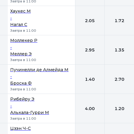
Завтра в 11:00
Хаукес М
-
2.05
1.72
Нагал С
Завтра в 11:00
Моллекер Р
-
2.95
1.35
Меллер Э
Завтра в 11:00
Пучинелли де Алмейда М
-
1.40
2.70
Броска Ф
Завтра в 11:00
Рибейру Э
-
4.00
1.20
Алькала-Гурри М
Завтра в 11:00
Цзэн Ч-С