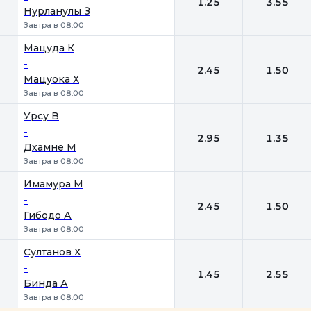
1.25
3.55
Нурланулы З
Завтра в 08:00
Мацуда К
-
2.45
1.50
Мацуока Х
Завтра в 08:00
Урсу В
-
2.95
1.35
Дхамне М
Завтра в 08:00
Имамура М
-
2.45
1.50
Гибодо А
Завтра в 08:00
Султанов Х
-
1.45
2.55
Бинда А
Завтра в 08:00