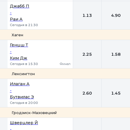
Джабб П
-
1.13
4.90
Раи А
Сегодня в 21:30
Хаген
1
2
Генцш Т
-
2.25
1.58
Ким Дж
Сегодня в 15:30
Финал
Лексингтон
1
2
Илаган А
-
2.60
1.45
Бутвилас Э
Сегодня в 20:00
Гродзиск-Мазовецкий
1
2
Шверцлер Й
-