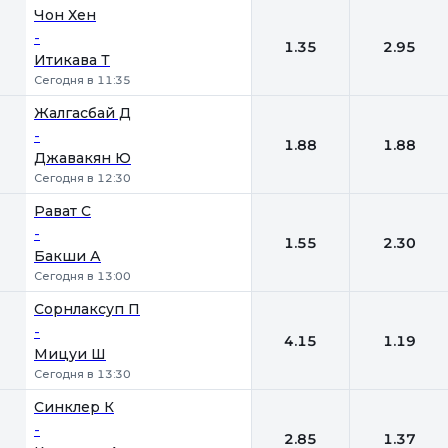
Чон Хен
-
1.35
2.95
Итикава Т
Сегодня в 11:35
Жалгасбай Д
-
1.88
1.88
Джавакян Ю
Сегодня в 12:30
Рават С
-
1.55
2.30
Бакши А
Сегодня в 13:00
Сорнлаксуп П
-
4.15
1.19
Мицуи Ш
Сегодня в 13:30
Синклер К
-
2.85
1.37