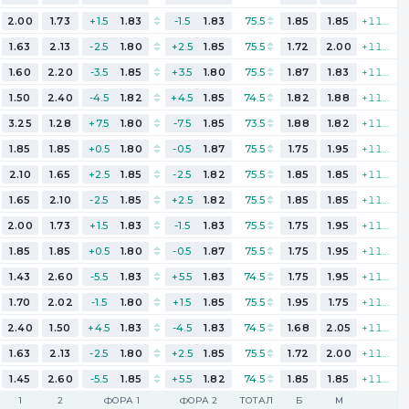
2.00
1.73
+1.5
1.83
-1.5
1.83
75.5
1.85
1.85
+111
1.63
2.13
-2.5
1.80
+2.5
1.85
75.5
1.72
2.00
+111
1.60
2.20
-3.5
1.85
+3.5
1.80
75.5
1.87
1.83
+111
1.50
2.40
-4.5
1.82
+4.5
1.85
74.5
1.82
1.88
+111
3.25
1.28
+7.5
1.80
-7.5
1.85
73.5
1.88
1.82
+111
1.85
1.85
+0.5
1.80
-0.5
1.87
75.5
1.75
1.95
+111
2.10
1.65
+2.5
1.85
-2.5
1.82
75.5
1.85
1.85
+111
1.65
2.10
-2.5
1.85
+2.5
1.82
75.5
1.85
1.85
+111
2.00
1.73
+1.5
1.83
-1.5
1.83
75.5
1.75
1.95
+111
1.85
1.85
+0.5
1.80
-0.5
1.87
75.5
1.75
1.95
+111
1.43
2.60
-5.5
1.83
+5.5
1.83
74.5
1.75
1.95
+111
1.70
2.02
-1.5
1.80
+1.5
1.85
75.5
1.95
1.75
+111
2.40
1.50
+4.5
1.83
-4.5
1.83
74.5
1.68
2.05
+111
1.63
2.13
-2.5
1.80
+2.5
1.85
75.5
1.72
2.00
+111
1.45
2.60
-5.5
1.85
+5.5
1.82
74.5
1.85
1.85
+111
1
2
ФОРА 1
ФОРА 2
ТОТАЛ
Б
М