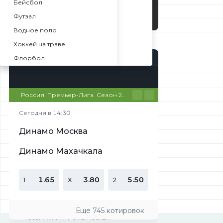
Бейсбол
Мухамеджанов М
Ковалев И
-
Ширшов В — Шмаков А
Чехия
Футзал
Беспалов Н
Беспалов Н
-
Голышев А — Рассказов А
Лига Про А12. Либерец
Водное поло
Мухамеджанов М
Мурзакматов Э
-
Шмаков А — Голышев А
Лига Про А14. Либерец
Хоккей на траве
Ковалев И
Ширшов В
-
Рассказов А — Ширшов В
Лига Про А17. Либерец
ПОПУЛЯРНЫЕ СОБЫТИЯ
Флорбол
Шмаков А
Голышев А
-
Ширшов В — Голышев А
Лига Про А16. Острава
Спорт
Рассказов А
Шмаков А
Футбол
Киберспорт
Теннис
Настольный теннис
Баскетбол
-
Шмаков А — Рассказов А
Лига Про А18. Острава
Баскетбол 3x3
Голышев А
Рассказов А
Россия. Премьер-Лига. Сезон 26/27
-
Пандур И — Кутузов О
TT Cup
Американский футбол
Ширшов В
Ширшов В
-
Мареев Н — Василенко А
Чехия
Сегодня в 14:30
Пляжный волейбол
Голышев А
Шмаков А
-
Кутузов О — Мареев Н
Setka Cup
Пляжный футбол
Рассказов А
Пандур И
Динамо Москва
-
Василенко А — Пандур И
Африка
Бадминтон
Кутузов О
Мареев Н
Динамо Махачкала
-
Пандур И — Мареев Н
Австралия
Лакросс
Василенко А
Кутузов О
-
Кутузов О — Василенко А
Америка
Регби
Мареев Н
Василенко А
-
1.65
3.80
5.50
1
Х
2
Сеул
РОССИЯ. ЛИГА ПРО А5. МОСКВА
Австралийский футбол
Пандур И
Пандур И
Воронков Е — Турнаев В
-
Токио
Гэльский спорт
Мареев Н
Кутузов О
Мануйлов О — Севальнев Н
-
Пекин
Еще 745 котировок
Крикет
Василенко А
РОССИЯ. ЛИГА ПРО А5. МОСКВА
Севальнев Н — Турнаев В
Лондон