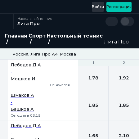
Войти
Регистрация
Настольный теннис
Лига Про
Главная
Спорт
Настольный теннис
Лига Про
Россия. Лига Про А4. Москва
1
1
2
2
Лебедев Д А
-
1.78
1.92
Мошков И
Не начался
Шмаков А
-
1.85
1.85
Вашков А
Сегодня в 03:15
Лебедев Д А
-
1.65
2.10