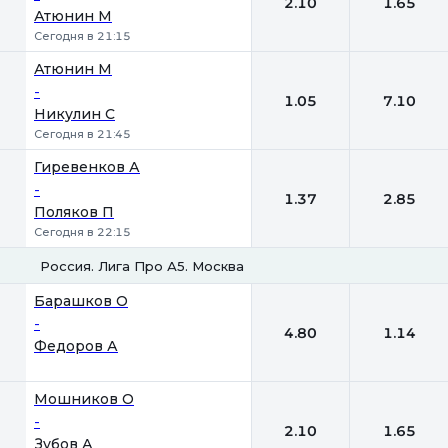
2.10
1.65
Атюнин М
Сегодня в 21:15
Атюнин М
-
1.05
7.10
Никулин С
Сегодня в 21:45
Гиревенков А
-
1.37
2.85
Поляков П
Сегодня в 22:15
Россия. Лига Про А5. Москва
1
2
Барашков О
-
4.80
1.14
Федоров А
Мошников О
-
2.10
1.65
Зубов А