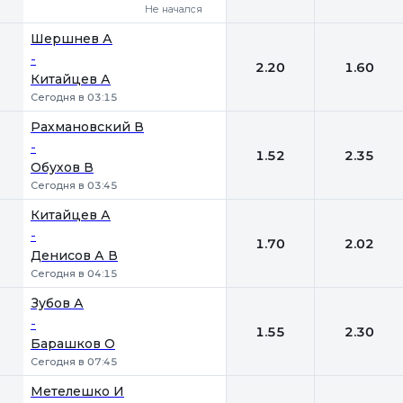
Не начался
Шершнев А
-
2.20
1.60
Китайцев А
Сегодня в 03:15
Рахмановский В
-
1.52
2.35
Обухов В
Сегодня в 03:45
Китайцев А
-
1.70
2.02
Денисов А В
Сегодня в 04:15
Зубов А
-
1.55
2.30
Барашков О
Сегодня в 07:45
Метелешко И