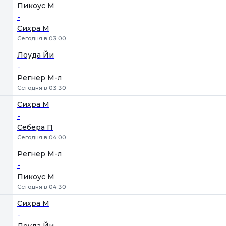
1
2
Пикоус М
-
Сихра М
Сегодня в 03:00
Лоуда Йи
-
Регнер М-л
Сегодня в 03:30
Сихра М
-
Себера П
Сегодня в 04:00
Регнер М-л
-
Пикоус М
Сегодня в 04:30
Сихра М
-