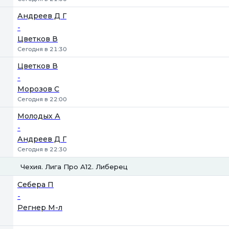
Андреев Д Г
-
Цветков В
Сегодня в 21:30
Цветков В
-
Морозов С
Сегодня в 22:00
Молодых А
-
Андреев Д Г
Сегодня в 22:30
Чехия. Лига Про А12. Либерец
Фора
1
2
Себера П
-
Регнер М-л