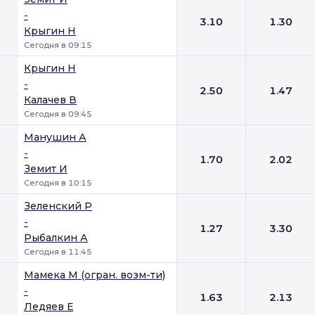
-
3.10
1.30
Крыгин Н
Сегодня в 09:15
Крыгин Н
-
2.50
1.47
Калачев В
Сегодня в 09:45
Манушин А
-
1.70
2.02
Земит И
Сегодня в 10:15
Зеленский Р
-
1.27
3.30
Рыбалкин А
Сегодня в 11:45
Мамека М (огран. возм-ти)
-
1.63
2.13
Ледяев Е