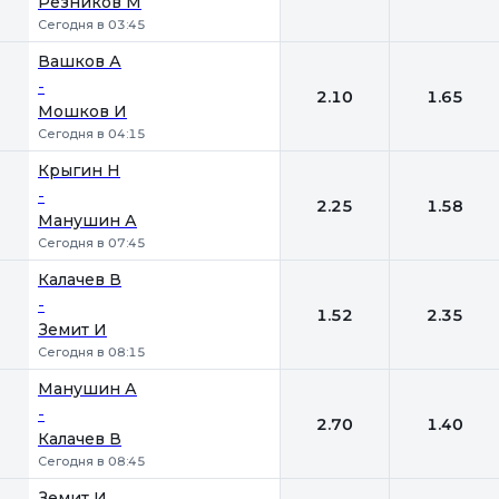
Резников М
Сегодня в 03:45
Вашков А
-
2.10
1.65
Мошков И
Сегодня в 04:15
Крыгин Н
-
2.25
1.58
Манушин А
Сегодня в 07:45
Калачев В
-
1.52
2.35
Земит И
Сегодня в 08:15
Манушин А
-
2.70
1.40
Калачев В
Сегодня в 08:45
Земит И