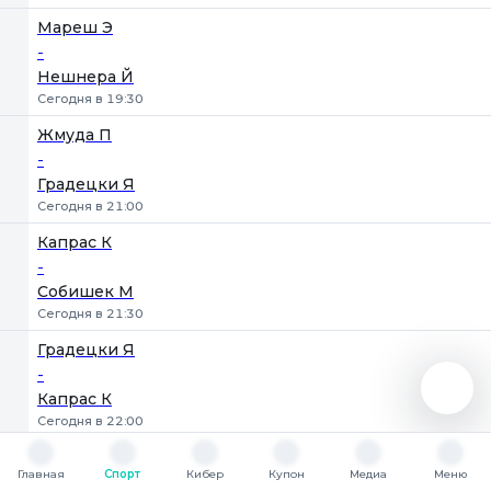
Мареш Э
-
Нешнера Й
Сегодня в 19:30
Жмуда П
-
Градецки Я
Сегодня в 21:00
Капрас К
-
Собишек М
Сегодня в 21:30
Градецки Я
-
Капрас К
Сегодня в 22:00
Собишек М
Главная
Спорт
Кибер
Купон
Медиа
Меню
-
Главная
Спорт
Кибер
Купон
Медиа
Меню