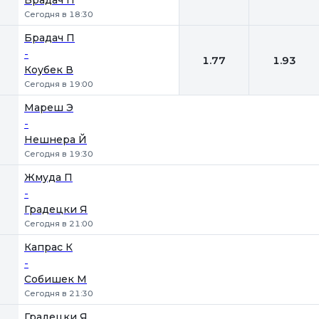
Брадач П
Сегодня в 18:30
Брадач П
-
1.77
1.93
Коубек В
Сегодня в 19:00
Мареш Э
-
Нешнера Й
Сегодня в 19:30
Жмуда П
-
Градецки Я
Сегодня в 21:00
Капрас К
-
Собишек М
Сегодня в 21:30
Градецки Я