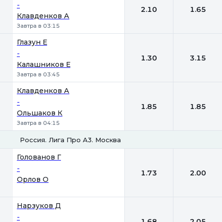
-
2.10
1.65
Клавденков А
Завтра в 03:15
Глазун Е
-
1.30
3.15
Калашников Е
Завтра в 03:45
Клавденков А
-
1.85
1.85
Ольшаков К
Завтра в 04:15
Россия. Лига Про А3. Москва
1
2
Голованов Г
-
1.73
2.00
Орлов О
Нарзуков Д
-
1.68
2.05