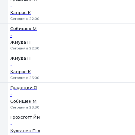
-
Капрас К
Сегодня в 22:00
Собишек М
-
Жмуда П
Сегодня в 22:30
Жмуда П
-
Капрас К
Сегодня в 23:00
Градецки Я
-
Собишек М
Сегодня в 23:30
Грохсготт Йи
-
Кулганек П-л