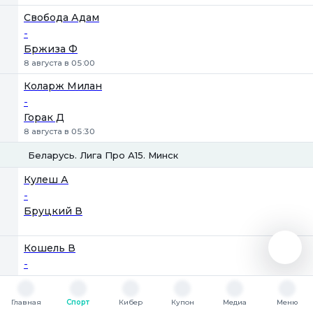
Свобода Адам
-
Бржиза Ф
8 августа в 05:00
Коларж Милан
-
Горак Д
8 августа в 05:30
Беларусь. Лига Про А15. Минск
1
2
Кулеш А
-
Бруцкий В
Кошель В
-
Девятников Д
Сегодня в 16:30
Главная
Спорт
Кибер
Купон
Медиа
Меню
Главная
Спорт
Кибер
Купон
Медиа
Меню