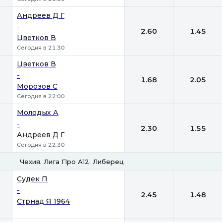
Андреев Д Г
-
2.60
1.45
Цветков В
Сегодня в 21:30
Цветков В
-
1.68
2.05
Морозов С
Сегодня в 22:00
Молодых А
-
2.30
1.55
Андреев Д Г
Сегодня в 22:30
Чехия. Лига Про А12. Либерец
1
2
Судек П
-
2.45
1.48
Стрнад Я 1964