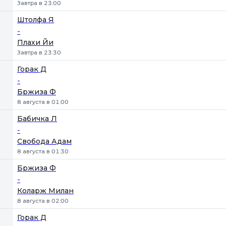
Завтра в 23:00
Штолфа Я
-
Плахи Йи
Завтра в 23:30
Горак Д
-
Бржиза Ф
8 августа в 01:00
Бабичка Л
-
Свобода Адам
8 августа в 01:30
Бржиза Ф
-
Коларж Милан
8 августа в 02:00
Горак Д