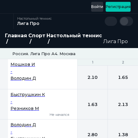
Войти
Регистрация
Настольный теннис
Лига Про
Главная
Спорт
Настольный теннис
Лига Про
Россия. Лига Про А4. Москва
1
1
2
2
Мошков И
-
2.10
1.65
Володин Д
Быструшкин К
-
1.63
2.13
Резников М
Не начался
Володин Д
-
2.80
1.38