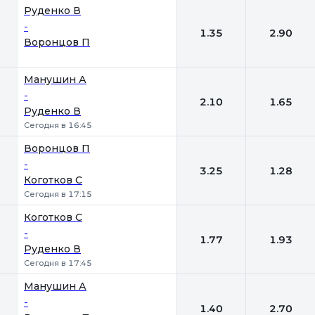
1
2
Руденко В
-
1.35
2.90
Воронцов П
Манушин А
-
2.10
1.65
Руденко В
Сегодня в 16:45
Воронцов П
-
3.25
1.28
Коготков С
Сегодня в 17:15
Коготков С
-
1.77
1.93
Руденко В
Сегодня в 17:45
Манушин А
-
1.40
2.70