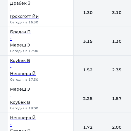
Драбек З
-
1.30
3.10
Грохсготт Йи
Сегодня в 16:30
Брадач П
-
3.15
1.30
Мареш Э
Сегодня в 17:00
Коубек В
-
1.52
2.35
Нешнера Й
Сегодня в 17:30
Мареш Э
-
2.25
1.57
Коубек В
Сегодня в 18:00
Нешнера Й
-
1.72
2.00