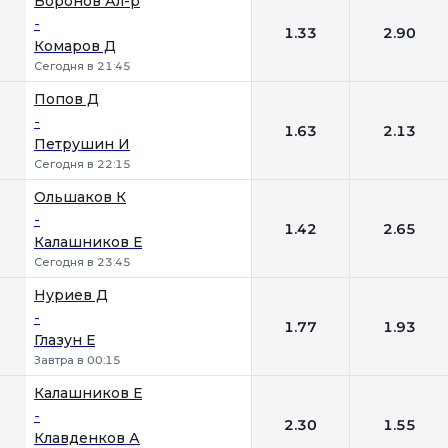
Воронов Ал-р
-
1.33
2.90
Комаров Д
Сегодня в 21:45
Попов Д
-
1.63
2.13
Петрушин И
Сегодня в 22:15
Ольшаков К
-
1.42
2.65
Калашников Е
Сегодня в 23:45
Нуриев Д
-
1.77
1.93
Глазун Е
Завтра в 00:15
Калашников Е
-
2.30
1.55
Клавденков А