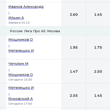
Иванов Александр
-
2.60
1.45
Ильин А
Завтра в 04:15
Россия. Лига Про А5. Москва
1
2
Мошников О
-
1.95
1.75
Метелешко И
Чечулин М
-
1.47
2.50
Мошников О
Сегодня в 16:30
Метелешко И
-
2.55
1.45
Янковский А
Сегодня в 17:00