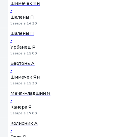
Шимечек Ян
-
Шалены П
Завтра в 14:30
Шалены П
-
Урбанец Р
Завтра в 15:00
Бартонь А
-
Шимечек Ян
Завтра в 15:30
Мечл-младший Я
-
Канера Я
Завтра в 17:00
Колисник А
-