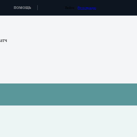
ПОМОЩЬ
Войти
Регистрация
атч