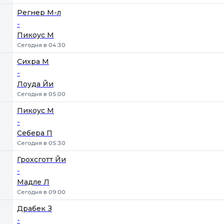
Регнер М-л
-
Пикоус М
Сегодня в 04:30
Сихра М
-
Лоуда Йи
Сегодня в 05:00
Пикоус М
-
Себера П
Сегодня в 05:30
Грохсготт Йи
-
Мадле Л
Сегодня в 09:00
Драбек З
-