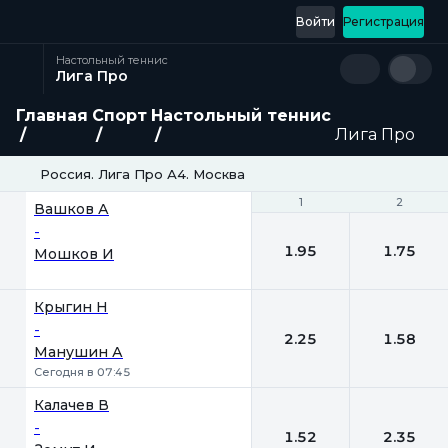
Войти
Регистрация
Настольный теннис
Лига Про
Главная
Спорт
Настольный теннис
Лига Про
Россия. Лига Про А4. Москва
1
1
2
2
Вашков А
-
1.95
1.75
Мошков И
Крыгин Н
-
2.25
1.58
Манушин А
Сегодня в 07:45
Калачев В
-
1.52
2.35