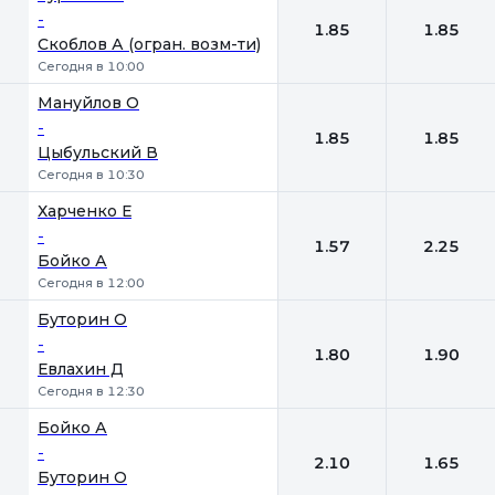
-
1.85
1.85
Скоблов А (огран. возм-ти)
Сегодня в 10:00
Мануйлов О
-
1.85
1.85
Цыбульский В
Сегодня в 10:30
Харченко Е
-
1.57
2.25
Бойко А
Сегодня в 12:00
Буторин О
-
1.80
1.90
Евлахин Д
Сегодня в 12:30
Бойко А
-
2.10
1.65
Буторин О