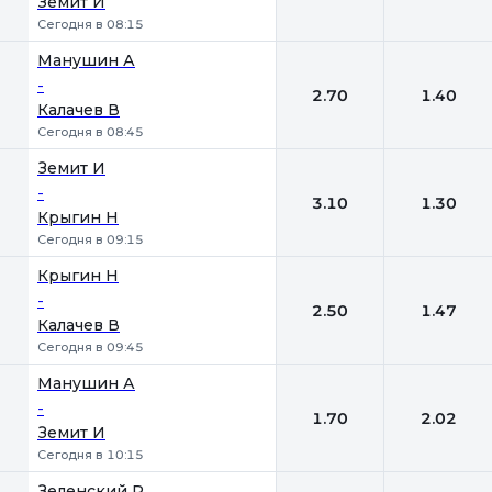
Земит И
Сегодня в 08:15
Манушин А
-
2.70
1.40
Калачев В
Сегодня в 08:45
Земит И
-
3.10
1.30
Крыгин Н
Сегодня в 09:15
Крыгин Н
-
2.50
1.47
Калачев В
Сегодня в 09:45
Манушин А
-
1.70
2.02
Земит И
Сегодня в 10:15
Зеленский Р