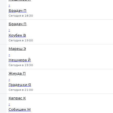
-
Брадач П
Сегодня в 18:30
Брадач П
-
Коубек В
Сегодня в 19:00
Мареш Э
-
Нешнера Й
Сегодня в 19:30
Жмуда П
-
Градецки Я
Сегодня в 21:00
Капрас К
-
Собишек М